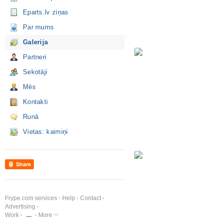
Eparts.lv ziņas
Par mums
Galerija
Partneri
Sekotāji
Mēs
Kontakti
Runā
Vietas: kaimiņi
Share
Frype.com services
Help
Contact
Advertising
Work
More