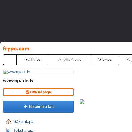
Pāriet
uz
saturu
Galleries
Applications
Groups
Pa
www.eparts.lv
Official page
Become a fan
Sākumlapa
Teksta lapa