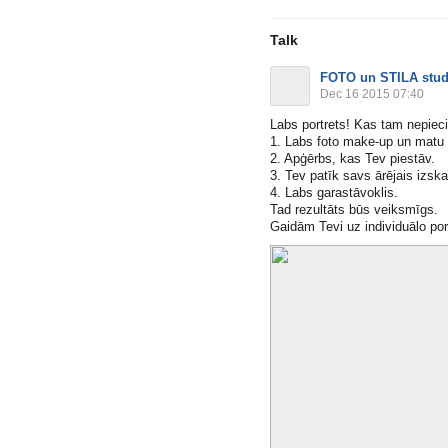
Talk
FOTO un STILA stud
Dec 16 2015 07:40
Labs portrets! Kas tam nepie
1. Labs foto make-up un matu
2. Apģērbs, kas Tev piestāv.
3. Tev patīk savs ārējais izska
4. Labs garastāvoklis.
Tad rezultāts būs veiksmīgs.
Gaidām Tevi uz individuālo port