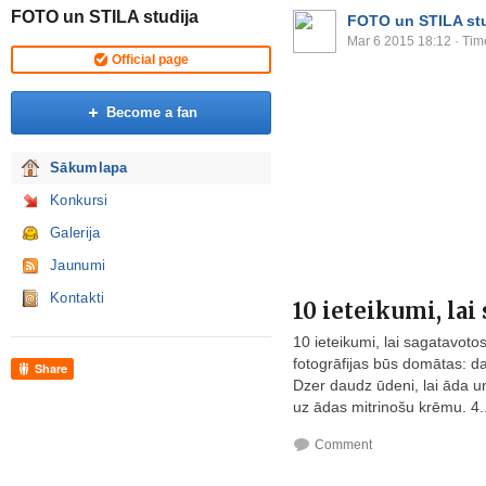
FOTO un STILA studija
FOTO un STILA stu
Mar 6 2015 18:12
· Tim
Official page
Become a fan
Sākumlapa
Konkursi
Galerija
Jaunumi
Kontakti
10 ieteikumi, lai
10 ieteikumi, lai sagatavotos
fotogrāfijas būs domātas: da
Share
Dzer daudz ūdeni, lai āda un
uz ādas mitrinošu krēmu. 4..
Comment