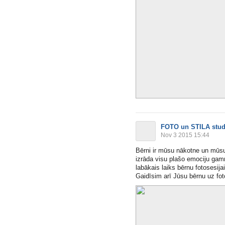
FOTO un STILA stud
Nov 3 2015 15:44
Bērni ir mūsu nākotne un mūsu p
izrāda visu plašo emociju gam
labākais laiks bērnu fotosesijai
Gaidīsim arī Jūsu bērnu uz fo