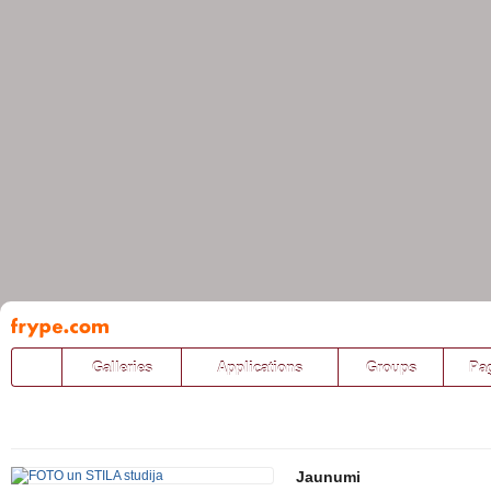
Pāriet
uz
saturu
Galleries
Applications
Groups
Pa
Jaunumi