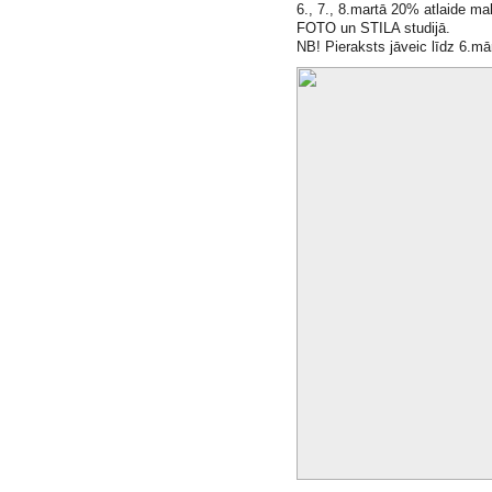
6., 7., 8.martā 20% atlaide m
FOTO un STILA studijā.
NB! Pieraksts jāveic līdz 6.m