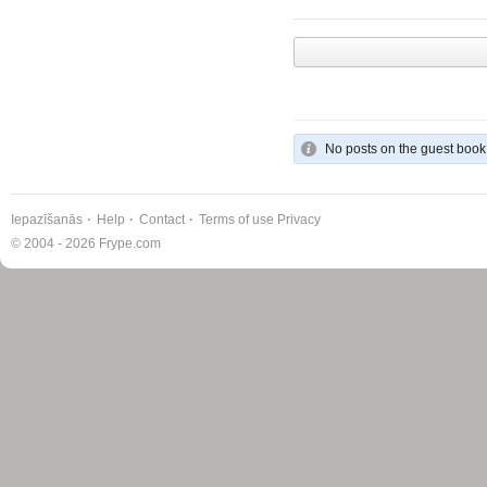
No posts on the guest book
Iepazīšanās
Help
Contact
Terms of use
Privacy
© 2004 - 2026 Frype.com