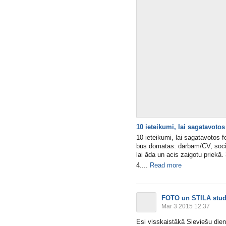
10 ieteikumi, lai sagatavotos 
10 ieteikumi, lai sagatavotos fo
būs domātas: darbam/CV, sociā
lai āda un acis zaigotu priekā
4....
Read more
FOTO un STILA stud
Mar 3 2015 12:37
Esi visskaistākā Sieviešu die