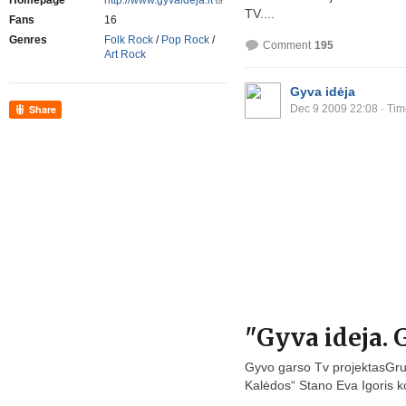
Homepage
http://www.gyvaideja.lt
TV....
Fans
16
Genres
Folk Rock
/
Pop Rock
/
Comment
195
Art Rock
Gyva idėja
Dec 9 2009 22:08
· Tim
Share
"Gyva ideja.
Gyvo garso Tv projektasGruo
Kalėdos“ Stano Eva Igoris ko