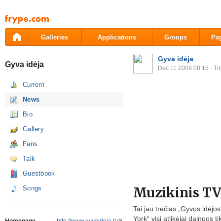
Pāriet
uz
saturu
Galleries
Applications
Groups
Pa
Gyva idėja
Gyva idėja
Dec 11 2009 08:15
· Ti
Current
News
Bio
Gallery
Fans
Talk
Guestbook
Songs
Muzikinis TV 
Tai jau trečias „Gyvos idėjo
York“ visi atlikėjai dainuos 