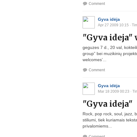
Comment
Gyva idėja
Apr 27 2009 10:15
· Ti
"Gyva ideja" 
geguzes 7 d., 20 val, kokte
group” bei muzikinių projektų
welcomes’...
Comment
Gyva idėja
Mar 18 2009 00:23
· Ti
"Gyva ideja"
Rock, pop rock, soul, jazz, b
stiliumi, tiek kuriamais te
privalomiems...
Comment