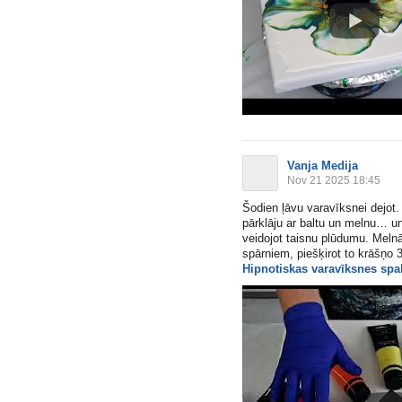
Vanja Medija
Nov 21 2025 18:45
Šodien ļāvu varavīksnei dejot.
pārklāju ar baltu un melnu… un
veidojot taisnu plūdumu. Melnā 
spārniem, piešķirot to krāšņo 3
Hipnotiskas varavīksnes spa