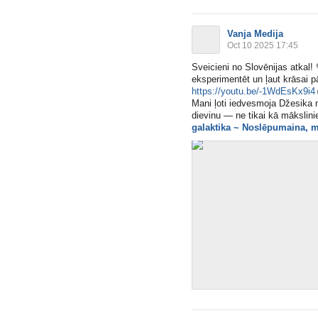
Vanja Medija
Oct 10 2025 17:45
Sveicieni no Slovēnijas atkal!
eksperimentēt un ļaut krāsai 
https://youtu.be/-1WdEsKx9i4
Mani ļoti iedvesmoja Džesika 
dievinu — ne tikai kā māksliniec
galaktika ~ Noslēpumaina, 