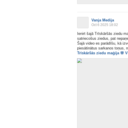
Vanja Medija
Oct 6 2025 18:02
Ienirt šajā Trīskāršās ziedu maģ
satriecošus ziedus, pat nepaņ
Šajā video es parādīšu, kā izv
piesātinātus sarkanos toņus, n
Trīskāršās ziedu maģija
🌸
Vi