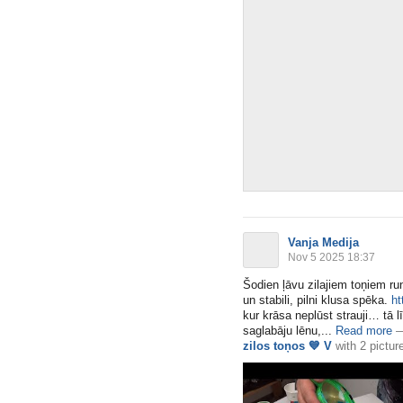
Vanja Medija
Nov 5 2025 18:37
Šodien ļāvu zilajiem toņiem run
un stabili, pilni klusa spēka.
ht
kur krāsa neplūst strauji… tā 
saglabāju lēnu,​...
Read more
zilos toņos
💙
V
with
2 pictur