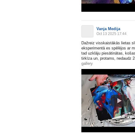
Vanja Medija
Oct 13 2025 17:44
Dažreiz visskaistākās lietas
eksperimentā es spēlējos ar m
tad uzklāju piesātinātas, košas
tirkīza un, protams, nedaudz 24 
gallery