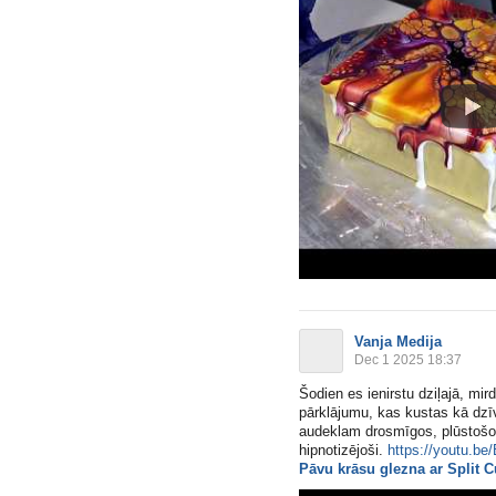
Vanja Medija
Dec 1 2025 18:37
Šodien es ienirstu dziļajā, mir
pārklājumu, kas kustas kā dzīvas
audeklam drosmīgos, plūstošos 
hipnotizējoši.
https://youtu.b
Pāvu krāsu glezna ar Split 