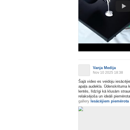
Vanja Medija
Nov 10 2025 18:38
Šajā video es veidoju iesācēji
apaļa audekla. Ūdenskrituma k
lentēs, līdzīgi kā klusām stra
relaksējoša un ideāli piemērota,
gallery
Iesācējiem piemērota 