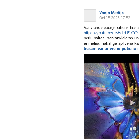
Vanja Medija
Oct 15 2025 17:52
Vai viens spēcīgs sitiens tieš
https://youtu.be/L5HdfdJ9YYY
pērļu baltas, sarkanvioletas u
ar melna mākslīgā spilvena kārtu,
tiešām var ar vienu pūtienu 