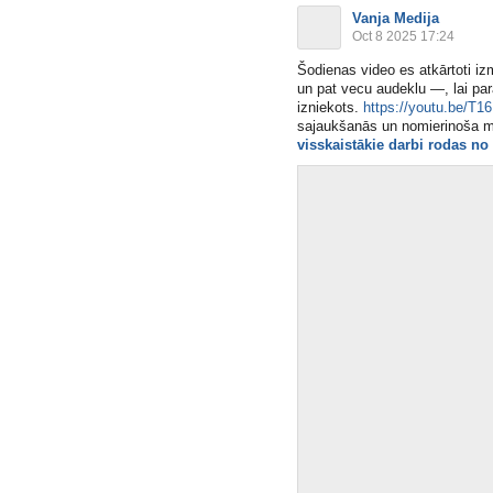
Vanja Medija
Oct 8 2025 17:24
Šodienas video es atkārtoti i
un pat vecu audeklu —, lai par
izniekots.
https://youtu.be/
sajaukšanās un nomierinoša mūz
visskaistākie darbi rodas no 