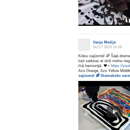
Vanja Medija
Oct 27 2025 18:39
Krāsu sajūsmā!
🌈
Šajā dramat
toņi saduras ar dziļi melnu n
tīrā harmonijā.
🖤
⚡
https://yo
Azo Orange, Azo Yellow Middle
sajūsmā!
🌈
Dramatisks vara