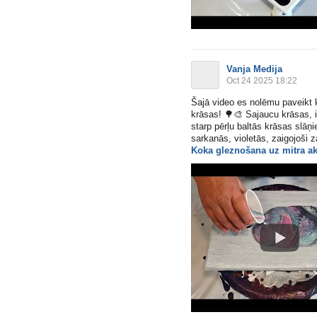
Vanja Medija
Oct 24 2025 18:22
Šajā video es nolēmu paveikt k
krāsas!
🌳
🎨
Sajaucu krāsas, iz
starp pērļu baltās krāsas slāņ
sarkanās, violetās, zaigojoši z
Koka gleznošana uz mitra akr