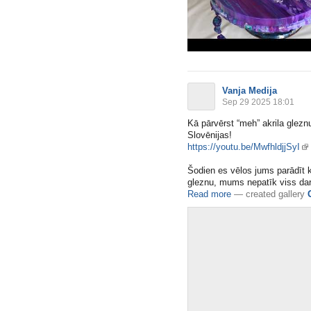
Vanja Medija
Sep 29 2025 18:01
Kā pārvērst “meh” akrila glez
Slovēnijas!
https://youtu.be/MwfhldjjSyI
Šodien es vēlos jums parādīt 
gleznu, mums nepatīk viss darb
Read more
—
created gallery