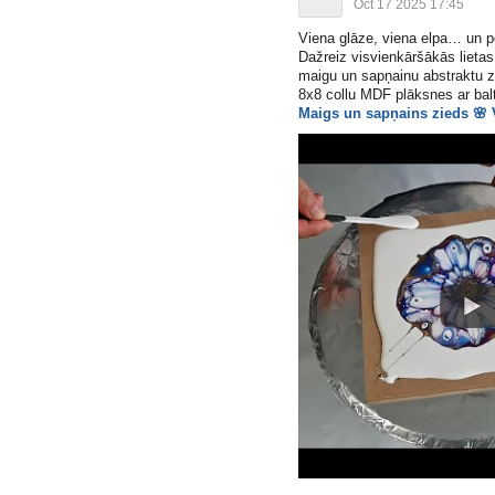
Oct 17 2025 17:45
Viena glāze, viena elpa… un p
Dažreiz visvienkāršākās lietas
maigu un sapņainu abstraktu zi
8x8 collu MDF plāksnes ar balt
Maigs un sapņains zieds
🌸
V