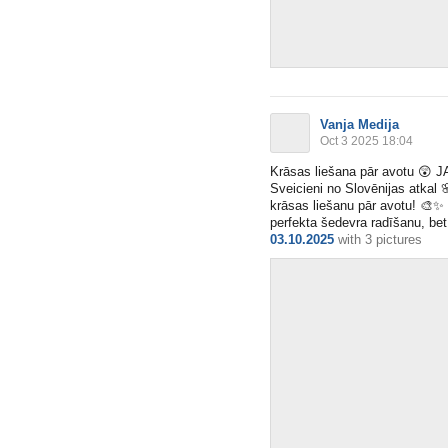
Vanja Medija
Oct 3 2025 18:04
Krāsas liešana pār avotu
😲
JA
Sveicieni no Slovēnijas atkal

krāsas liešanu pār avotu!
🎨
✨
perfekta šedevra radīšanu, bet g
03.10.2025
with
3 pictures