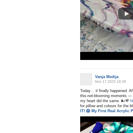
Vanja Medija
Nov 17 2025 18:39
Today… it finally happened. A
this-not-blooming moments — t
my heart did the same.
🌬
💙
h
for pillow and colours for the blo
IT!
😱
My First Real Acrylic