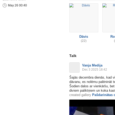
May 26 00:40
Dāvis
Ro
(22)
Talk
Vanja Medija
Dec 3 2025 18:42
Šajās decembra dienās, kad vi
dāvanu, es nolēmu palēnināt 
Šodien dalos ar vienkāršu, be
diviem paliktņiem un koka kastī
created gallery
Pašdarinātas 