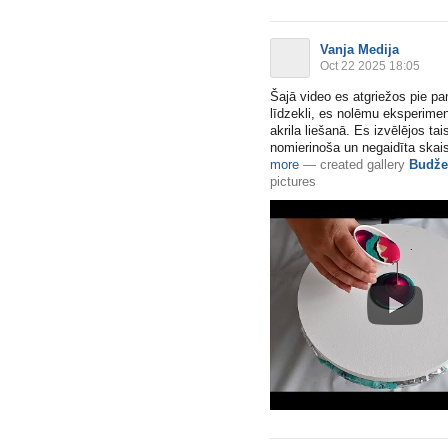
Vanja Medija
Oct 22 2025 18:05
Šajā video es atgriežos pie pa
līdzekli, es nolēmu eksperiment
akrila liešanā. Es izvēlējos ta
nomierinoša un negaidīta skai
more
—
created gallery
Budže
pictures