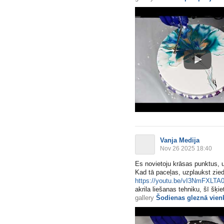
Vanja Medija
Nov 26 2025 18:40
Es novietoju krāsas punktus, uz
Kad tā paceļas, uzplaukst zie
https://youtu.be/vI3NmFXLTA
akrila liešanas tehniku, šī šķi
gallery
Šodienas gleznā vienk