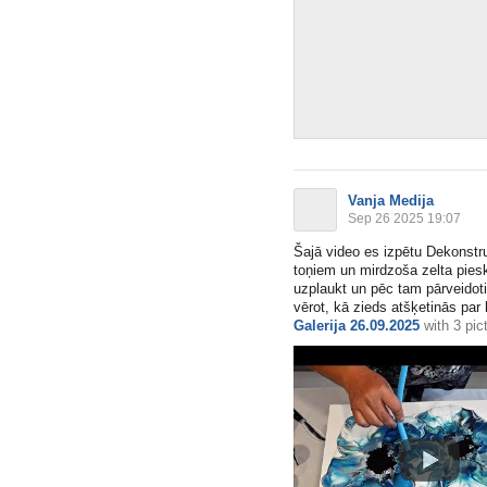
Vanja Medija
Sep 26 2025 19:07
Šajā video es izpētu Dekonstr
toņiem un mirdzoša zelta pies
uzplaukt un pēc tam pārveidoti
vērot, kā zieds atšķetinās par k
Galerija 26.09.2025
with
3 pic