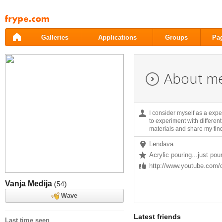
Pāriet
uz
saturu
Galleries
Applications
Groups
Pa
About m
I consider myself as a experi
to experiment with differen
materials and share my find
Lendava
Acrylic pouring...just pour
http://www.youtube.com/
Vanja Medija
(54)
Wave
Latest friends
Last time seen