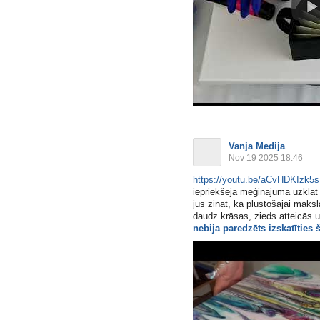
Vanja Medija
Nov 19 2025 18:46
https://youtu.be/aCvHDKIzk5s
iepriekšējā mēģinājuma uzklāt 
jūs zināt, kā plūstošajai māks
daudz krāsas, zieds atteicās uz
nebija paredzēts izskatīties