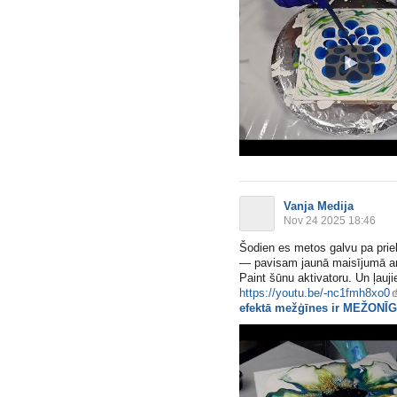
Vanja Medija
Nov 24 2025 18:46
Šodien es metos galvu pa prie
— pavisam jaunā maisījumā ar
Paint šūnu aktivatoru. Un ļau
https://youtu.be/-nc1fmh8xo0
efektā mežģīnes ir MEŽONĪ