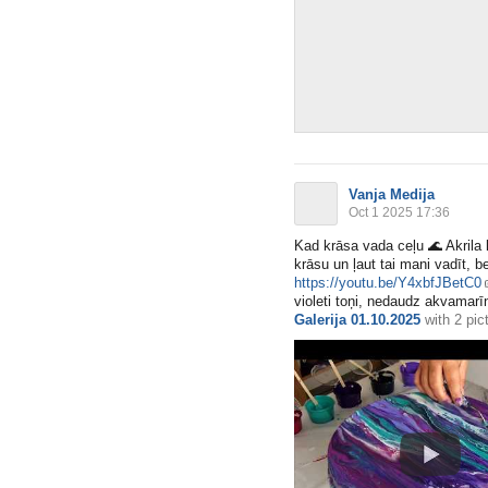
Vanja Medija
Oct 1 2025 17:36
Kad krāsa vada ceļu
🌊
Akrila 
krāsu un ļaut tai mani vadīt, 
https://youtu.be/Y4xbfJBetC0
violeti toņi, nedaudz akvamarīn
Galerija 01.10.2025
with
2 pic