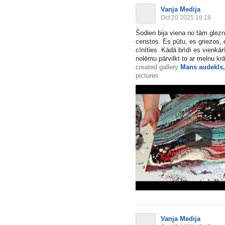
Vanja Medija
Oct 20 2025 18:18
Šodien bija viena no tām glezn
censtos. Es pūtu, es griezos,
cīnīties. Kādā brīdī es vienkā
nolēmu pārvilkt to ar melnu kr
created gallery
Mans audekls
pictures
Vanja Medija