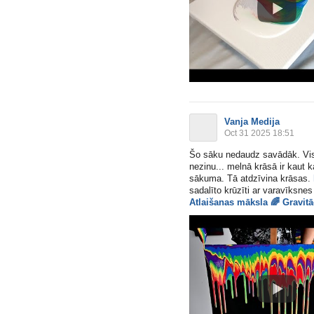
Vanja Medija
Oct 31 2025 18:51
Šo sāku nedaudz savādāk. Vis
nezinu... melnā krāsā ir kaut k
sākuma. Tā atdzīvina krāsas.
sadalīto krūzīti ar varavīksnes
Atlaišanas māksla
🌈
Gravitā