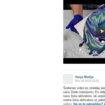
Vanja Medija
Nov 28 2025 18:51
Šodienas video es strādāju pie
savu Ziedu maisījumu. Es ielē
savu šūnu aktivatoru, lai uzp
melna šūnu aktivatora uz palete
gallery
Vai es to pārspīlēju? 