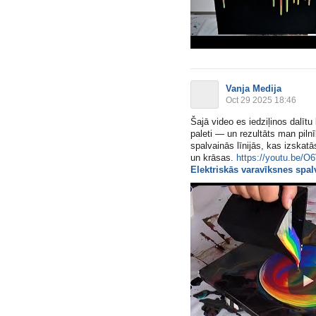
Vanja Medija
Oct 29 2025 18:46
Šajā video es iedziļinos dalīt
paleti — un rezultāts man pil
spalvainās līnijās, kas izskatā
un krāsas.
https://youtu.be/
Elektriskās varavīksnes spa