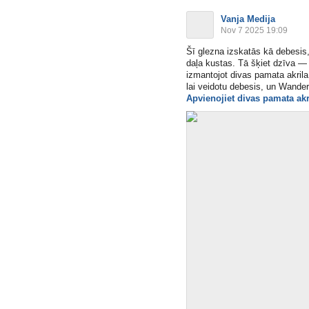
Vanja Medija
Nov 7 2025 19:09
Šī glezna izskatās kā debesis
daļa kustas. Tā šķiet dzīva — 
izmantojot divas pamata akrila
lai veidotu debesis, un Wanderi
Apvienojiet divas pamata akr