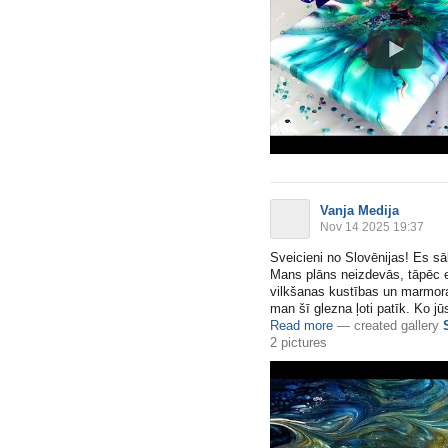
Vanja Medija
Nov 14 2025 19:37
Sveicieni no Slovēnijas! Es sā
Mans plāns neizdevās, tāpēc es
vilkšanas kustības un marmor
man šī glezna ļoti patīk. Ko j
Read more
—
created gallery
2 pictures