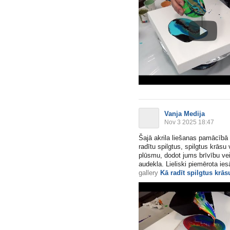
Vanja Medija
Nov 3 2025 18:47
Šajā akrila liešanas pamācībā 
radītu spilgtus, spilgtus krās
plūsmu, dodot jums brīvību ve
audekla. Lieliski piemērota ies
gallery
Kā radīt spilgtus krā