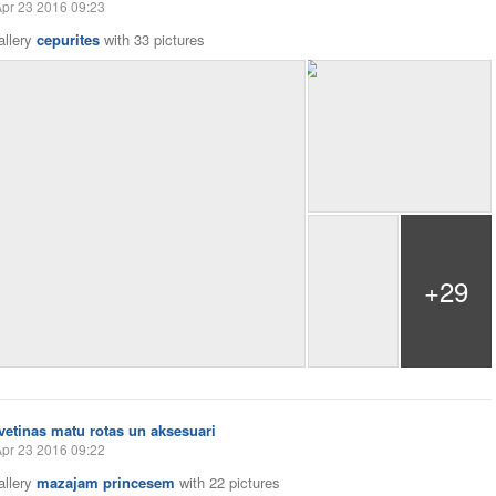
pr 23 2016 09:23
allery
cepurites
with
33 pictures
+29
Ivetinas matu rotas un aksesuari
pr 23 2016 09:22
allery
mazajam princesem
with
22 pictures