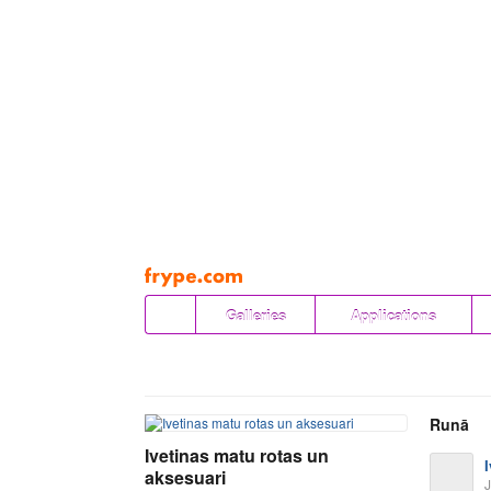
Pāriet
uz
saturu
Galleries
Applications
Runā
Ivetinas matu rotas un
aksesuari
J