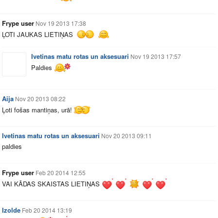
Frype user
Nov 19 2013 17:38
ĻOTI JAUKAS LIETIŅAS
Ivetinas matu rotas un aksesuari
Nov 19 2013 17:57
Paldies
Aija
Nov 20 2013 08:22
Ļoti fošas mantiņas, urā!
Ivetinas matu rotas un aksesuari
Nov 20 2013 09:11
paldies
Frype user
Feb 20 2014 12:55
VAI KĀDAS SKAISTAS LIETIŅAS
Izolde
Feb 20 2014 13:19