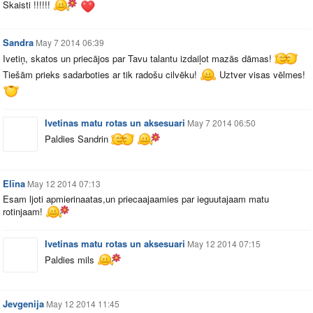
Skaisti !!!!!!
Sandra
May 7 2014 06:39
Ivetiņ, skatos un priecājos par Tavu talantu izdaiļot mazās dāmas!
Tiešām prieks sadarboties ar tik radošu cilvēku!
Uztver visas vēlmes!
Ivetinas matu rotas un aksesuari
May 7 2014 06:50
Paldies Sandrin
Elīna
May 12 2014 07:13
Esam ljoti apmierinaatas,un priecaajaamies par ieguutajaam matu
rotinjaam!
Ivetinas matu rotas un aksesuari
May 12 2014 07:15
Paldies mils
Jevgenija
May 12 2014 11:45