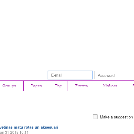
Groups
Pages
Top
Events
Visitors
Make a suggestion
Ivetinas matu rotas un aksesuari
an 31 2018 10:11