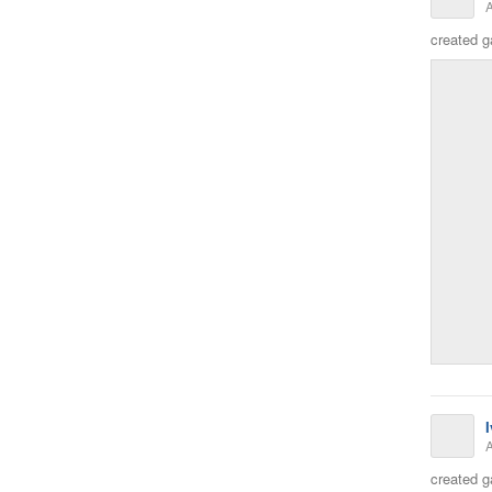
A
created g
A
created g