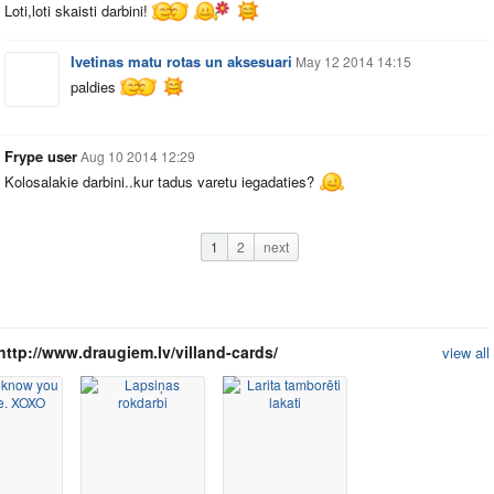
Loti,loti skaisti darbini!
Ivetinas matu rotas un aksesuari
May 12 2014 14:15
paldies
Frype user
Aug 10 2014 12:29
Kolosalakie darbini..kur tadus varetu iegadaties?
1
2
next
http://www.draugiem.lv/villand-cards/
view all