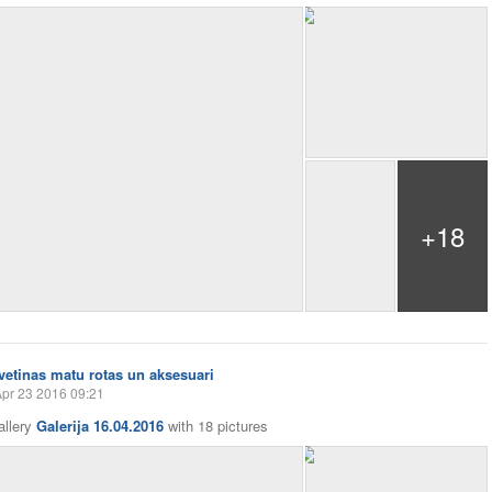
+18
Ivetinas matu rotas un aksesuari
pr 23 2016 09:21
allery
Galerija 16.04.2016
with
18 pictures