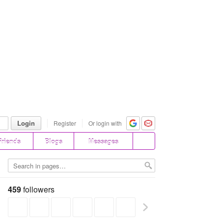
Login
Register
Or login with
Friends
Blogs
Messages
459
followers