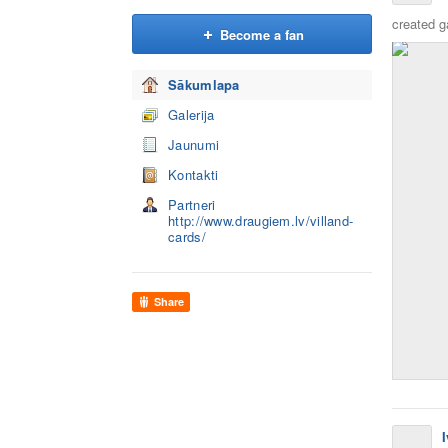
created g
Become a fan
Sākumlapa
Galerija
Jaunumi
Kontakti
Partneri
http://www.draugiem.lv/villand-
cards/
Share