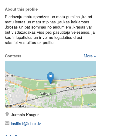
About this profile
Piedavaju matu spradzes un matu gumijas ,ka ari
matu lentas un matu stipinas ,jaukas kaklarotas
,brosas un pat sominas no audumiem ,krasas var
but visdazadakas viss pec pasutitaja velesanos.,ja
kas ir iepaticies un ir velme iegadaties drosi
rakstiet vestulites uz profilu
Contacts
More »
Jurmala Kauguri
lasitis1@inbox.lv