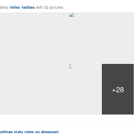
allery
lelles -ladites
with
32 pictures
+28
Ivetinas matu rotas un aksesuari