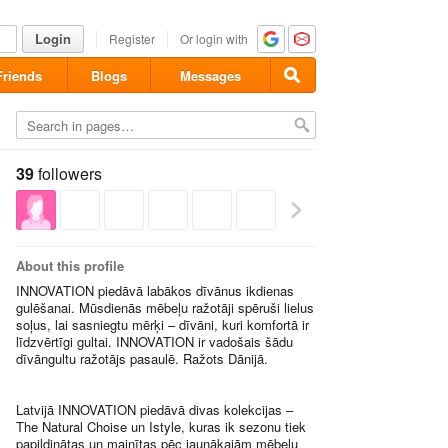
Login
Register
Or login with
Friends
Blogs
Messages
39
followers
About this profile
INNOVATION piedāvā labākos dīvānus ikdienas
gulēšanai. Mūsdienās mēbeļu ražotāji spēruši lielus
soļus, lai sasniegtu mērķi – dīvāni, kuri komfortā ir
līdzvērtīgi gultai. INNOVATION ir vadošais šādu
dīvāngultu ražotājs pasaulē. Ražots Dānijā.
Latvijā INNOVATION piedāvā divas kolekcijas –
The Natural Choise un Istyle, kuras ik sezonu tiek
papildinātas un mainītas pēc jaunākajām mēbeļu