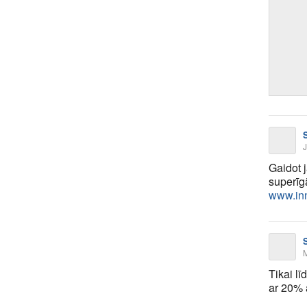
J
Gaidot
superīgā
www.inno
Tikai l
ar 20% a