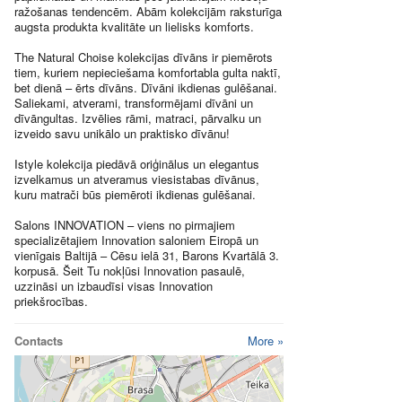
ražošanas tendencēm. Abām kolekcijām raksturīga
augsta produkta kvalitāte un lielisks komforts.
The Natural Choise kolekcijas dīvāns ir piemērots
tiem, kuriem nepieciešama komfortabla gulta naktī,
bet dienā – ērts dīvāns. Dīvāni ikdienas gulēšanai.
Saliekami, atverami, transformējami dīvāni un
dīvāngultas. Izvēlies rāmi, matraci, pārvalku un
izveido savu unikālo un praktisko dīvānu!
Istyle kolekcija piedāvā oriģinālus un elegantus
izvelkamus un atveramus viesistabas dīvānus,
kuru matrači būs piemēroti ikdienas gulēšanai.
Salons INNOVATION – viens no pirmajiem
specializētajiem Innovation saloniem Eiropā un
vienīgais Baltijā – Cēsu ielā 31, Barons Kvartālā 3.
korpusā. Šeit Tu nokļūsi Innovation pasaulē,
uzzināsi un izbaudīsi visas Innovation
priekšrocības.
Contacts
More »