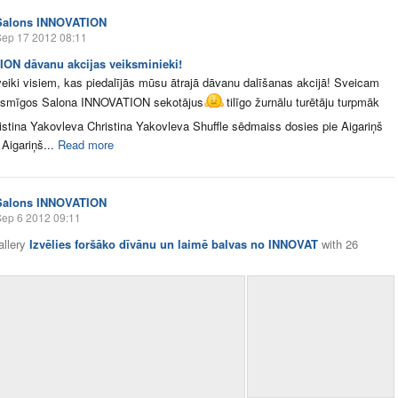
Salons INNOVATION
Sep 17 2012 08:11
ON dāvanu akcijas veiksminieki!
veiki visiem, kas piedalījās mūsu ātrajā dāvanu dalīšanas akcijā! Sveicam
iksmīgos Salona INNOVATION sekotājus
tilīgo žurnālu turētāju turpmāk
ristina Yakovleva Christina Yakovleva Shuffle sēdmaiss dosies pie Aigariņš
Aigariņš...
Read more
Salons INNOVATION
Sep 6 2012 09:11
allery
Izvēlies foršāko dīvānu un laimē balvas no INNOVAT
with
26