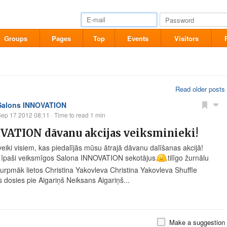
Groups
Pages
Top
Events
Visitors
Read older posts
Salons INNOVATION
Sep 17 2012 08:11
· Time to read 1 min
VATION dāvanu akcijas veiksminieki!
veiki visiem, kas piedalījās mūsu ātrajā dāvanu dalīšanas akcijā!
īpaši veiksmīgos Salona INNOVATION sekotājus
tilīgo žurnālu
 turpmāk lietos Christina Yakovleva Christina Yakovleva Shuffle
 dosies pie Aigariņš Neiksans Aigariņš...
Make a suggestion