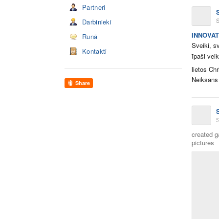
Partneri
Darbinieki
INNOVATI
Runā
Sveiki, s
Kontakti
īpaši ve
lietos Ch
Neiksans 
Share
created g
pictures