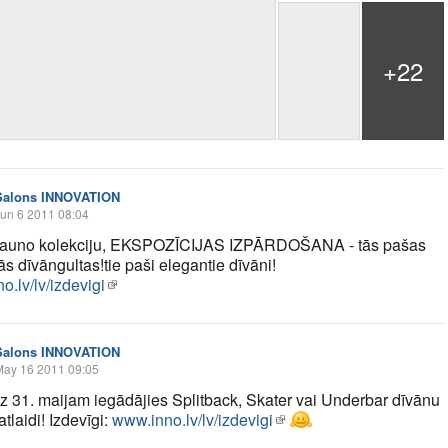
+22
Salons INNOVATION
un 6 2011 08:04
 jauno kolekciju, EKSPOZĪCIJAS IZPĀRDOŠANA - tās pašas
s dīvāngultas!tie paši elegantie dīvāni!
.lv/lv/izdevigi
Salons INNOVATION
May 16 2011 09:05
īdz 31. maijam iegādājies Splitback, Skater vai Underbar dīvānu
tlaidi! Izdevīgi:
www.inno.lv/lv/izdevigi