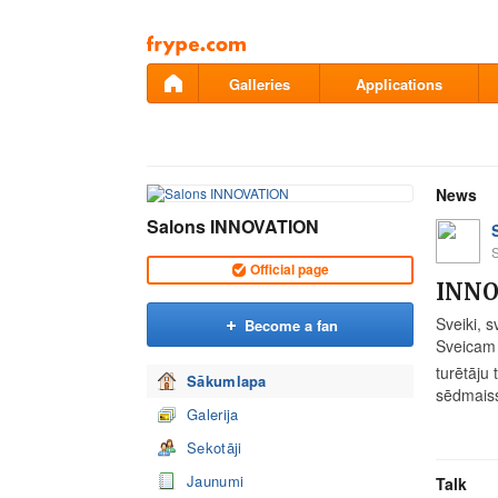
Pāriet
uz
saturu
Galleries
Applications
News
Salons INNOVATION
Official page
INNO
Sveiki, s
Become a fan
Sveicam 
turētāju
Sākumlapa
sēdmaiss
Galerija
Sekotāji
Jaunumi
Talk