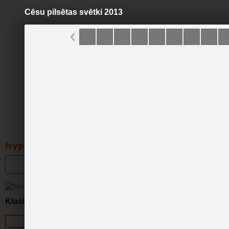
Cēsu pilsētas svētki 2013
Pāriet
uz
saturu
Galleries
Applications
Groups
Pa
Klasika
Official page