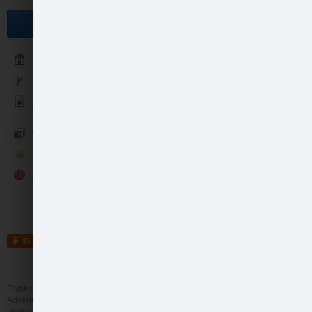
Become a fan
Sākumlapa
Klasiskās vērtības
Klasika akcija visos ELVI
veikalos
Galerija
Runā
Jaunās garšas
Konkursi
Share
Frype.com services
Help
Contact
Advertising