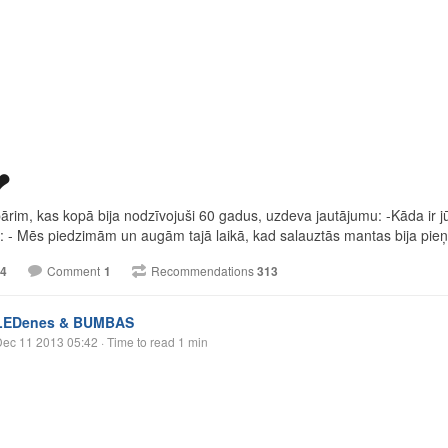
❤
rim, kas kopā bija nodzīvojuši 60 gadus, uzdeva jautājumu: -Kāda ir j
i: - Mēs piedzimām un augām tajā laikā, kad salauztās mantas bija pie
4
Comment
1
Recommendations
313
LEDenes & BUMBAS
Dec 11 2013 05:42
· Time to read 1 min