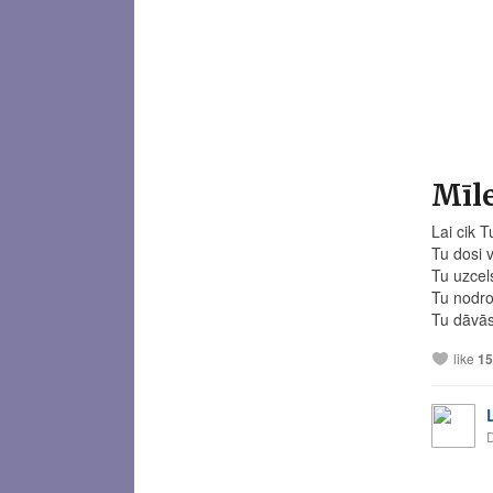
Mīl
Lai cik T
Tu dosi v
Tu uzcel
Tu nodro
Tu dāvāsi
like
15