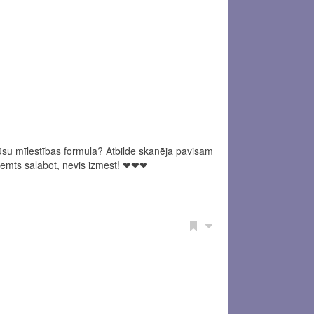
ūsu mīlestības formula? Atbilde skanēja pavisam
ņemts salabot, nevis izmest!
❤
❤
❤