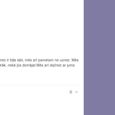
iz ir bijis labi, mēs arī pametam ne uzreiz. Mēs
irāk, nekā jūs domājat.Mēs arī dažreiz ar jums