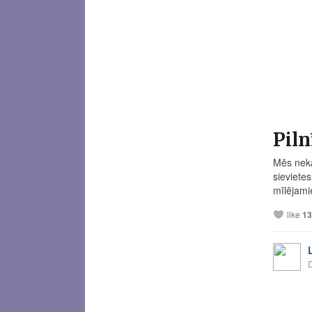
Piln
Mēs neka
sieviete
mīlējamie
like
13