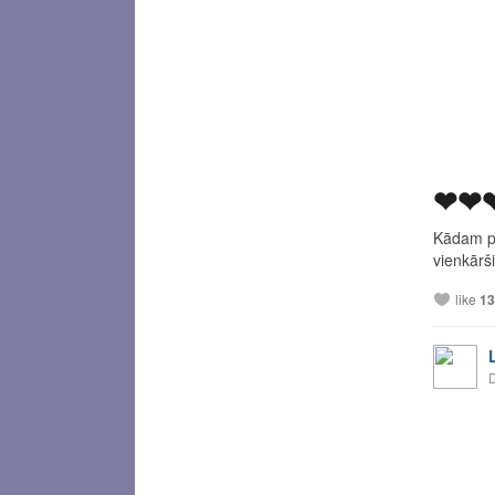
❤❤
Kādam pā
vienkārš
like
13