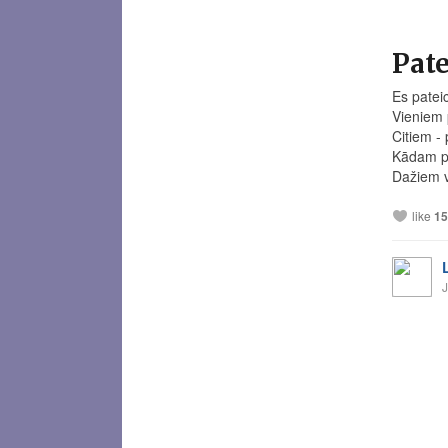
Pate
Es patei
Vieniem 
Citiem - 
Kādam pa
Dažiem vi
like
15
J