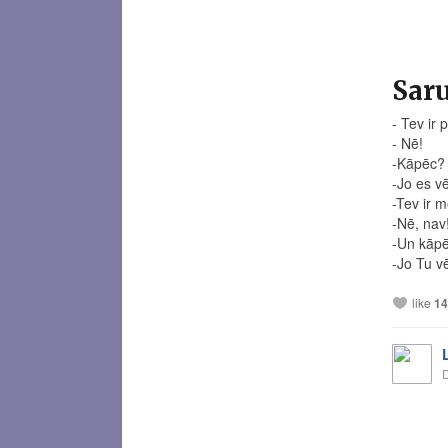
Saru
- Tev ir 
- Nē!
-Kāpēc?
-Jo es v
-Tev ir 
-Nē, nav
-Un kāp
-Jo Tu v
like
14