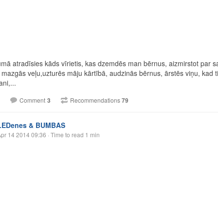
umā atradīsies kāds vīrietis, kas dzemdēs man bērnus, aizmirstot par sa
 mazgās veļu,uzturēs māju kārtībā, audzinās bērnus, ārstēs viņu, kad ti
ni,...
Comment
3
Recommendations
79
LEDenes & BUMBAS
pr 14 2014 09:36
· Time to read 1 min