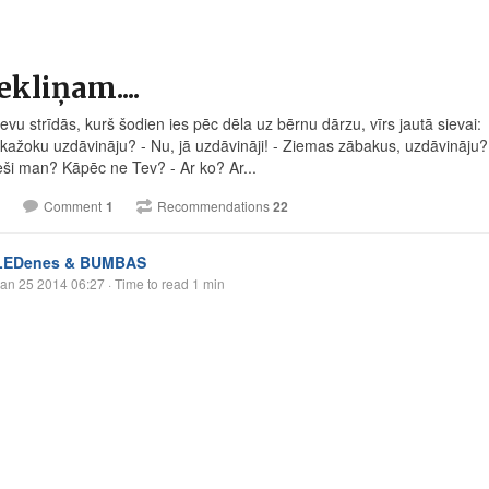
kliņam....
ievu strīdās, kurš šodien ies pēc dēla uz bērnu dārzu, vīrs jautā sievai:
kažoku uzdāvināju? - Nu, jā uzdāvināji! - Ziemas zābakus, uzdāvināju? - 
eši man? Kāpēc ne Tev? - Ar ko? Ar...
Comment
1
Recommendations
22
LEDenes & BUMBAS
an 25 2014 06:27
· Time to read 1 min