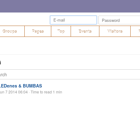
Groups
Pages
Top
Events
Visitors
i
LEDenes & BUMBAS
un 7 2014 06:04
· Time to read 1 min