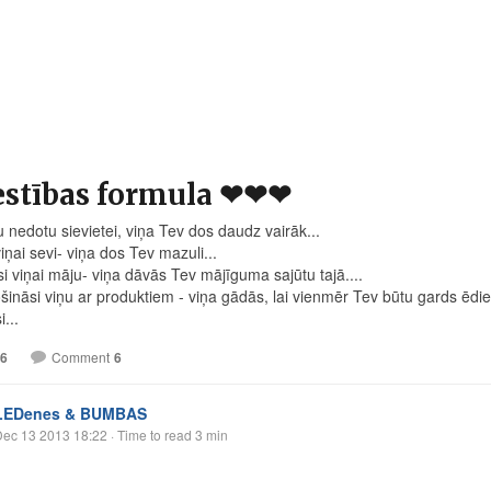
estības formula ❤❤❤
u nedotu sievietei, viņa Tev dos daudz vairāk...
iņai sevi- viņa dos Tev mazuli...
si viņai māju- viņa dāvās Tev mājīguma sajūtu tajā....
šināsi viņu ar produktiem - viņa gādās, lai vienmēr Tev būtu gards ēdie
...
6
Comment
6
LEDenes & BUMBAS
Dec 13 2013 18:22
· Time to read 3 min