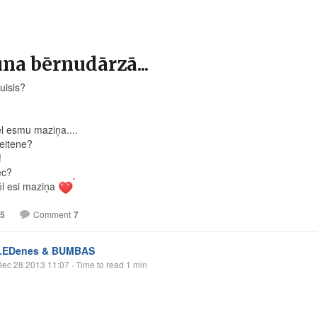
na bērnudārzā...
puisis?
ēl esmu maziņa....
meitene?
!
ēc?
ēl esi maziņa
5
Comment
7
LEDenes & BUMBAS
Dec 28 2013 11:07
· Time to read 1 min