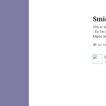
Smie
Vīrs ar s
- Es Tev 
Kāpēc ti
like
13
J