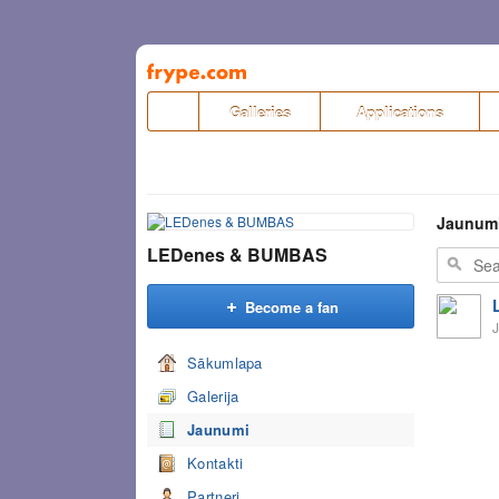
Pāriet
uz
saturu
Galleries
Applications
Jaunum
LEDenes & BUMBAS
Become a fan
J
Sākumlapa
Galerija
Jaunumi
Kontakti
Partneri