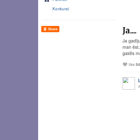
Konkursi
Ja....
Share
Ja gadīj
man ēst,
gaidīs ma
like
54
A