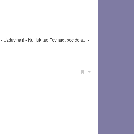
Uzdāvināji! - Nu, lūk tad Tev jāiet pēc dēla... -