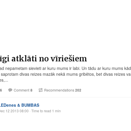
īgi atklāti no vīriešiem
d nepametam sievieti ar kuru mums ir labi. Un tādu ar kuru mums kādre
s saprotam divas reizes mazāk nekā mums gribētos, bet divas reizes va
s,...
6
Comment
8
Recommendations
202
LEDenes & BUMBAS
Dec 12 2013 08:00
· Time to read 1 min