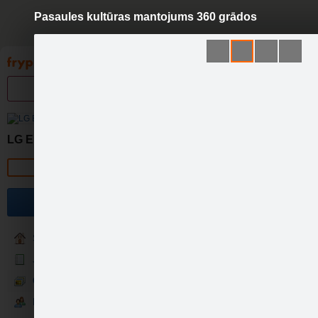
Pasaules kultūras mantojums 360 grādos
Pāriet
uz
saturu
Galleries
Applications
Groups
Pa
Pa
LG Electronics
Official page
Become a fan
Sākums
Jaunumi
Galerija
Fani
Šajā Pasaules Vides…