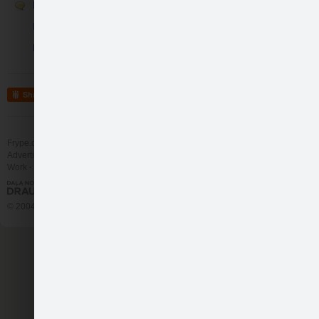
Runā
Iepazīsti LG Smart TV!
like
18
Konkursi
Share
Frype.com services
Help
Contact
Advertising
Work
More
© 2004 - 2026 Frype.com