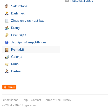
instituts@liora.lv
Sākumlapa
Darbinieki
Ziņas un viss kaut kas
Draugi
Diskusijas
Jautājumi&amp;Atbildes
Kontakti
Galerija
Runā
Partneri
Share
Iepazīšanās
Help
Contact
Terms of use
Privacy
© 2004 - 2026 Frype.com