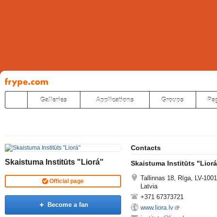
Pāriet
uz
saturu
Galleries
Applications
Groups
Pa
Contacts
Skaistuma Institūts "Liorá"
Skaistuma Institūts "Lior
Tallinnas 18, Rīga, LV-1001
Official page
Latvia
+371 67373721
Become a fan
www.liora.lv