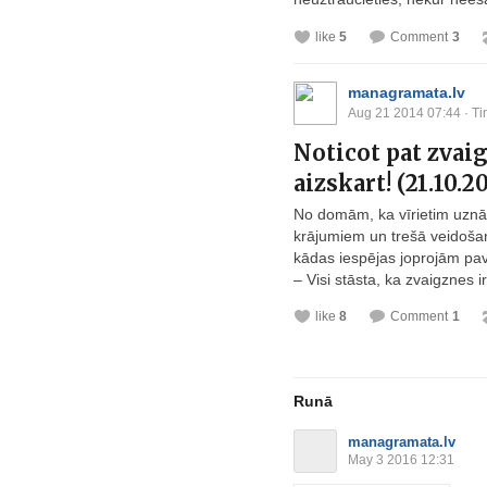
like
5
Comment
3
managramata.lv
Aug 21 2014 07:44
· Ti
Noticot pat zvai
aizskart! (21.10.20
No domām, ka vīrietim uznāci
krājumiem un trešā veidošana
kādas iespējas joprojām pa
– Visi stāsta, ka zvaigznes ir t
like
8
Comment
1
Runā
managramata.lv
May 3 2016 12:31