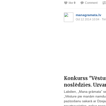
like
9
Comment
managramata.lv
Oct 12 2014 10:04
· Tim
Konkurss "Vēstu
noslēdzies. Uzvar
Labdien, „Mana grāmata” se
„Vēsture pie manām namdurv
paziņošanu sakarā ar Dzeja
neuztraucieties, nekur nees