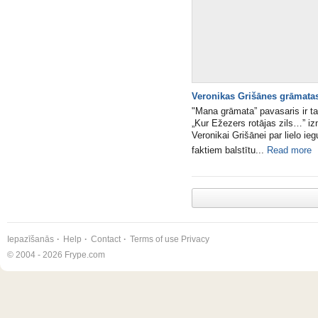
Veronikas Grišānes grāmatas
"Mana grāmata” pavasaris ir t
„Kur Ežezers rotājas zils…” i
Veronikai Grišānei par lielo i
faktiem balstītu...
Read more
Iepazīšanās
Help
Contact
Terms of use
Privacy
© 2004 - 2026 Frype.com