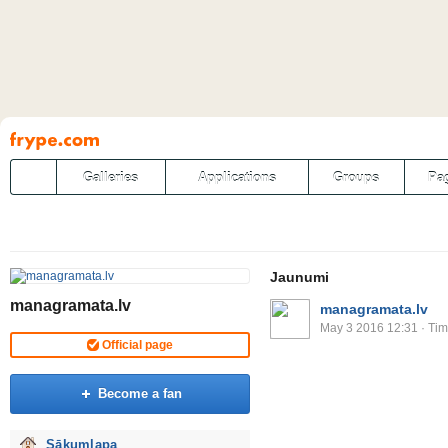
Pāriet
uz
saturu
Galleries
Applications
Groups
Pa
Jaunumi
managramata.lv
managramata.lv
May 3 2016 12:31
· Tim
Official page
Become a fan
Sākumlapa