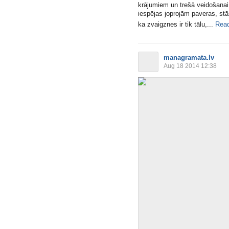
krājumiem un trešā veidošanai!
iespējas joprojām paveras, st
ka zvaigznes ir tik tālu,...
Rea
managramata.lv
Aug 18 2014 12:38