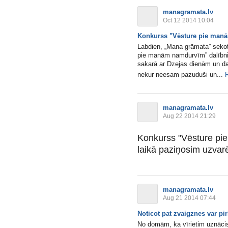
managramata.lv
Oct 12 2014 10:04
Konkurss "Vēsture pie manām
Labdien, „Mana grāmata” sekot
pie manām namdurvīm” dalībni
sakarā ar Dzejas dienām un da
nekur neesam pazuduši un...
managramata.lv
Aug 22 2014 21:29
Konkurss "Vēsture pi
laikā paziņosim uzvarē
managramata.lv
Aug 21 2014 07:44
Noticot pat zvaigznes var pir
No domām, ka vīrietim uznācis 