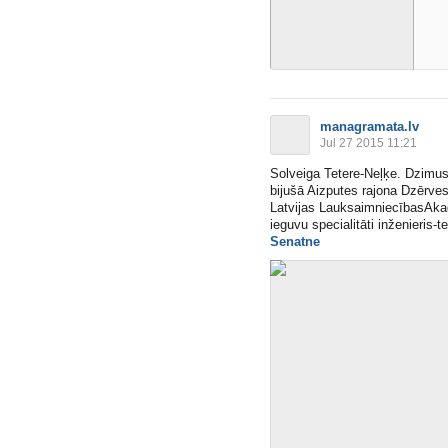
managramata.lv
Jul 27 2015 11:21
Solveiga Tetere-Neļķe. Dzimus
bijušā Aizputes rajona Dzērve
Latvijas LauksaimniecībasAkad
ieguvu specialitāti inženieris-t
Senatne