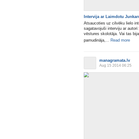
Intervija ar Laimdotu Junkar
Atsaucoties uz cilvēku lielo i
sagatavojuši interviju ar autori
vēstures skolotāja. Vai tas bi
pamudināja,...
Read more
managramata.lv
Aug 15 2014 06:25