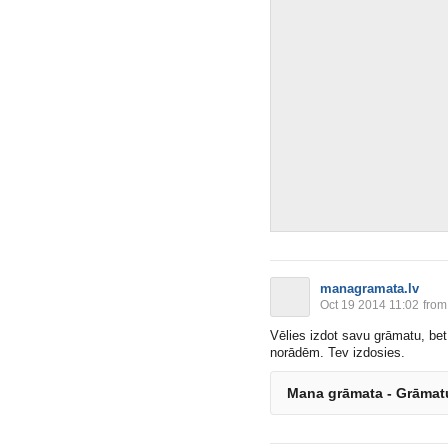
managramata.lv
Oct 19 2014 11:02
from
Vēlies izdot savu grāmatu, bet
norādēm. Tev izdosies.
Mana grāmata - Grāmatu 