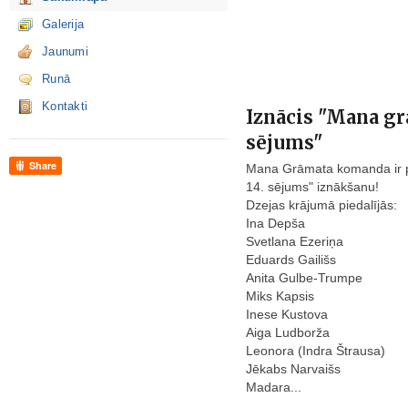
Galerija
Jaunumi
Runā
Kontakti
Iznācis "Mana gr
sējums"
Share
Mana Grāmata komanda ir pr
14. sējums" iznākšanu!
Dzejas krājumā piedalījās:
Ina Depša
Svetlana Ezeriņa
Eduards Gailišs
Anita Gulbe-Trumpe
Miks Kapsis
Inese Kustova
Aiga Ludborža
Leonora (Indra Štrausa)
Jēkabs Narvaišs
Madara...