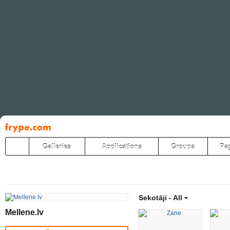
Pāriet
uz
saturu
Galleries
Applications
Groups
Pa
Sekotāji -
All
Mellene.lv