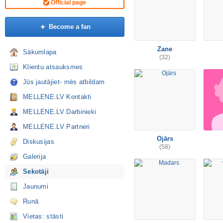
Official page
Become a fan
Zane
Sākumlapa
(32)
Klientu atsauksmes
Jūs jautājiet- mēs atbildam
MELLENE.LV Kontakti
MELLENE.LV Darbinieki
MELLENE.LV Partneri
Ojārs
Diskusijas
(58)
Galerija
Sekotāji
Jaunumi
Runā
Vietas: stāsti