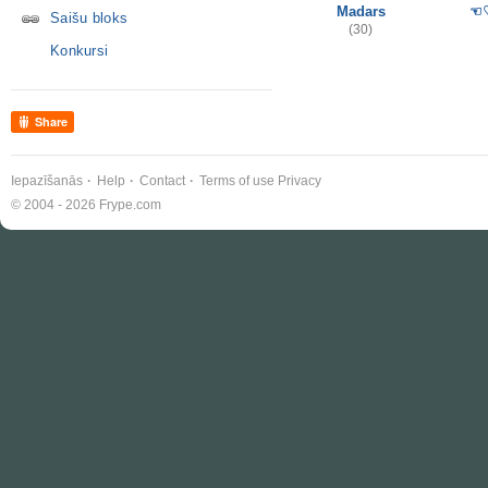
Madars
☜♡
Saišu bloks
(30)
Konkursi
Share
Iepazīšanās
Help
Contact
Terms of use
Privacy
© 2004 - 2026 Frype.com