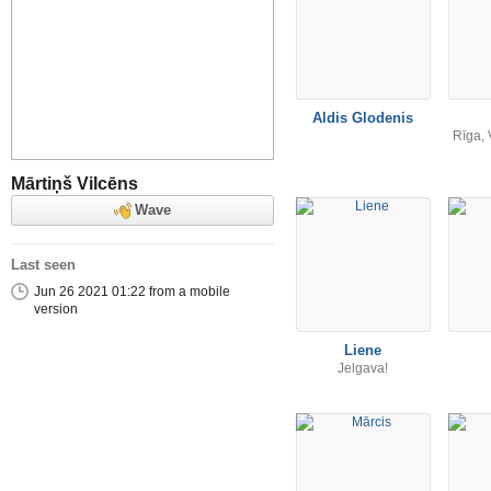
Aldis Glodenis
Rīga, 
Mārtiņš Vilcēns
Wave
Last seen
Jun 26 2021 01:22 from a mobile
version
Liene
Jelgava!