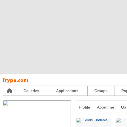
Pāriet
uz
saturu
Galleries
Applications
Groups
Pa
Profile
About me
Gal