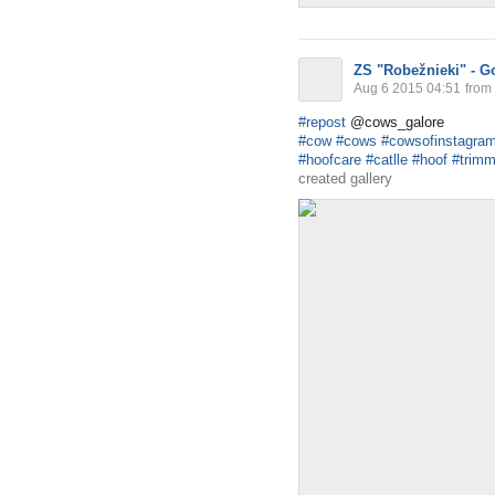
ZS "Robežnieki" - G
Aug 6 2015 04:51
from
#repost
@cows_galore
#cow
#cows
#cowsofinstagra
#hoofcare
#catlle
#hoof
#trimm
created gallery