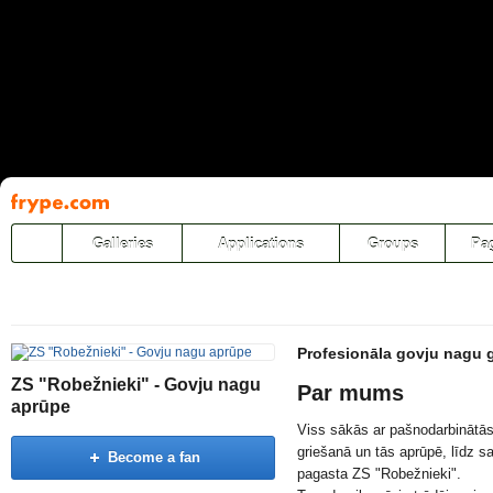
Pāriet
uz
saturu
Galleries
Applications
Groups
Pa
Profesionāla govju nagu g
ZS "Robežnieki" - Govju nagu
Par mums
aprūpe
Viss sākās ar pašnodarbinātā
griešanā un tās aprūpē, līdz sa
Become a fan
pagasta ZS "Robežnieki".