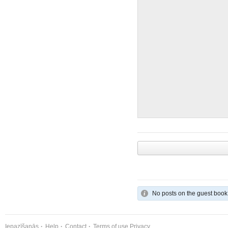
No posts on the guest book
Iepazīšanās
Help
Contact
Terms of use
Privacy