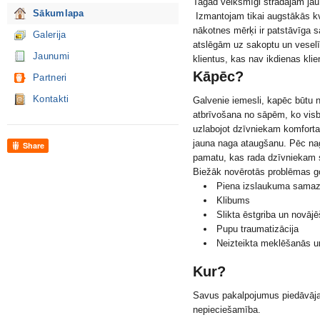
Tagad veiksmīgi strādājam jau
Sākumlapa
Izmantojam tikai augstākās kv
nākotnes mērķi ir patstāvīga s
Galerija
atslēgām uz sakoptu un veselī
Jaunumi
klientus, kas nav ikdienas klie
Kāpēc?
Partneri
Kontakti
Galvenie iemesli, kapēc būtu 
atbrīvošana no sāpēm, ko visbi
uzlabojot dzīvniekam komforta
jauna naga ataugšanu. Pēc nag
Share
pamatu, kas rada dzīvniekam st
Biežāk novērotās problēmas g
Piena izslaukuma sama
Klibums
Slikta ēstgriba un novāj
Pupu traumatizācija
Neizteikta meklēšanās 
Kur?
Savus pakalpojumus piedāvājam v
nepieciešamība.