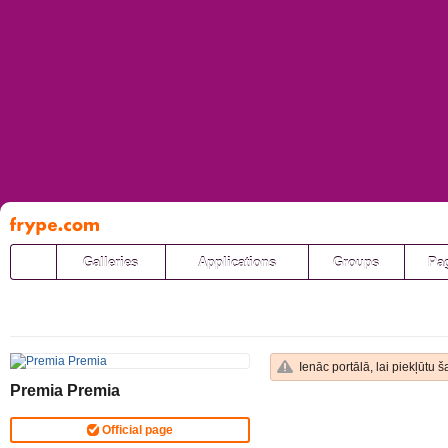
Pāriet
uz
saturu
Galleries
Applications
Groups
Pa
Ienāc portālā, lai piekļūtu š
Premia Premia
Official page