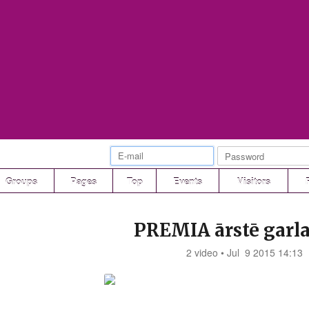
Groups
Pages
Top
Events
Visitors
PREMIA ārstē garla
2 video • Jul 9 2015 14:13