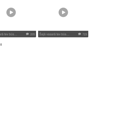
arā tev būs…
Šajā vasarā tev būs…
205
723
08