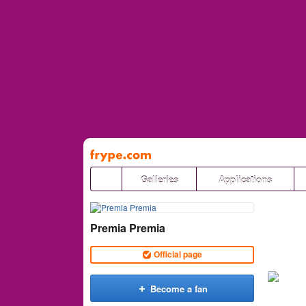
Pāriet
uz
saturu
Galleries
Applications
Premia Premia
Official page
Become a fan