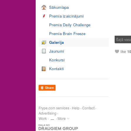
Sākumlapa
Premia izaicinājumi
Premia Daily Challenge
Premia Brain Freeze
Šajā vas
Galerija
Jaunumi
like
1
Konkursi
Kontakti
Share
Frype.com services
Help
Contact
Advertising
Work
More