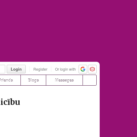
Login
Register
Or login with
Friends
Blogs
Messages
icību