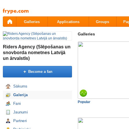
Pāriet
uz
saturu
Galleries
Applications
Groups
Pa
Galleries
Riders Agency (Slēpošanas un
snovborda nometnes Latvijā
un ārvalstīs)
Become a fan
Sākums
Galerija
Popular
Fani
Jaunumi
Partneri