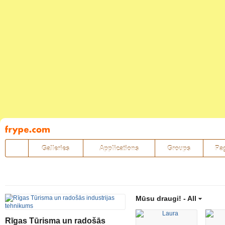
Pāriet
uz
saturu
Galleries
Applications
Groups
Pa
Mūsu draugi! -
All
Rīgas Tūrisma un radošās