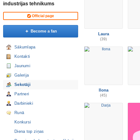
industrijas tehnikums
Official page
Become a fan
Laura
(39)
Sākumlapa
Kontakti
Jaunumi
Galerija
Sekotāji
Ilona
Partneri
(45)
Darbinieki
Runā
Konkursi
Diena top ziņas