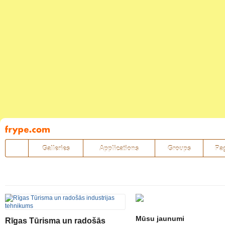
Pāriet
uz
saturu
Galleries
Applications
Groups
Pa
Mūsu jaunumi
Rīgas Tūrisma un radošās