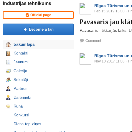
industrijas tehnikums
Rīgas Tūrisma un 
Feb 15 2019 13:00
· Ti
Official page
Pavasaris jau klāt
Become a fan
Pavasaris - tikšaņās laiks! 
Comment
Sākumlapa
Kontakti
Rīgas Tūrisma un 
Nov 10 2017 11:08
· Ti
Jaunumi
Galerija
Sekotāji
Partneri
Darbinieki
Runā
Konkursi
Diena top ziņas