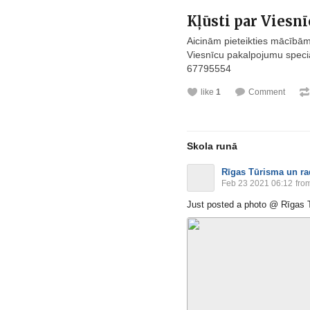
Kļūsti par Viesn
Aicinām pieteikties mācībām
Viesnīcu pakalpojumu speciā
67795554
like
1
Comment
Skola runā
Rīgas Tūrisma un ra
Feb 23 2021 06:12
from
Just posted a photo @ Rīgas T