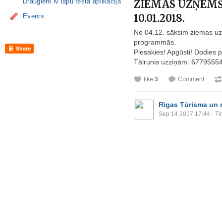
Draugiem.lv lapu testa aplikācija
ZIEMAS UZŅEMŠA
10.01.2018.
Events
No 04.12. sāksim ziemas uz
programmās.
Share
Piesakies! Apgūsti! Dodies 
Tālrunis uzziņām: 67795554,
like
3
Comment
Rīgas Tūrisma un 
Sep 14 2017 17:44
· Ti