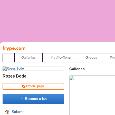
Pāriet
uz
saturu
Galleries
Applications
Groups
Pa
Galleries
Rozes Bode
Official page
Become a fan
Sākums