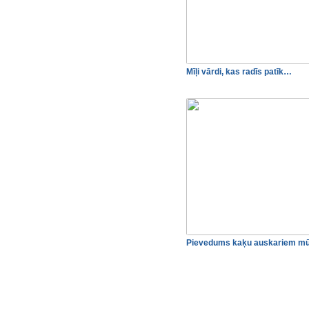
Mīļi vārdi, kas radīs patīk…
Pievedums kaķu auskariem 