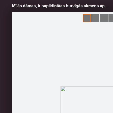
Mīļās dāmas, ir papildinātas burvīgās akmens ap...
Pāriet
uz
saturu
Galleries
Applications
Rozes Bode
Official page
Mīļās dā
aizsardzī
Become a fan
https://
Latvijas 
Sākums