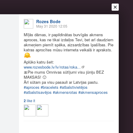
Rozes Bode
May 31 2020 12:05
Mīļās dāmas, ir papildinātas burvīgās akmens
aproces, kas ne tikai izdaiļos Tevi, bet arī daudziem
akmeņiem piemīt spēka, aizsardzības īpašības. Pie
katras aprocītes mūsu interneta veikalā ir apraksts.
Login
Register
Or login with
Aplūko katru šeit:
www.rozesbode.lv/lv/rotas/roka...
Friends
Blogs
Messages
🎀
Pie mums Omnivas sūtījumi visu jūniju BEZ
MAKSAS!
🙂
Ārī sūtam pa visu pasauli ar Latvijas pastu.
vīgās akmens ap...
#aproces
#bracelets
#atbalstivietējos
#atbalstisavējos
#akmensrotas
#akmensaproces
5
2
like it
vi, bet arī daudziem akmeņiem piemīt spēka,
plūko katru šeit:
ūniju BEZ MAKSAS! 🙂 Ārī sūtam pa visu pasauli ar