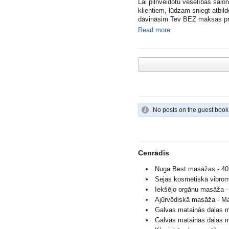
Lai pilnveidotu veselības salon
klientiem, lūdzam sniegt atbil
dāvināsim Tev BEZ maksas proc
Read more
No posts on the guest book
Cenrādis
Nuga Best masāžas - 40 
Sejas kosmētiskā vibrom
Iekšējo orgānu masāža -
Ajūrvēdiskā masāža - Ma
Galvas matainās daļas m
Galvas matainās daļas m