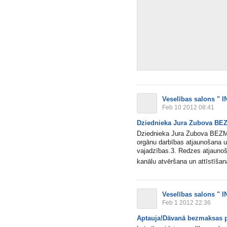
Veselības salons " I
Feb 10 2012 08:41
Dziednieka Jura Zubova BE
Dziednieka Jura Zubova BEZM
orgānu darbības atjaunošana u
vajadzības.3. Redzes atjaunoša
kanālu atvēršana un attīstīšana
Veselības salons " I
Feb 1 2012 22:36
Aptauja!Dāvanā bezmaksas 