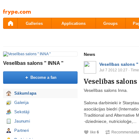
Pāriet
uz
saturu
Galleries
Applications
Groups
Pa
News
Veselības salons " INNA "
Veselības salons "
Jul 7 2012 10:27
· Time
Become a fan
Veselības salons 
Veselības salons Inna.
Sākumlapa
Galerija
Salona darbinieki ir Starpta
asociācijas biedri (Internati
Sekotāji
Traditional and Alternative M
Jaunumi
·dziedniece, nutricioloģe,...
Partneri
like
6
Recommendati