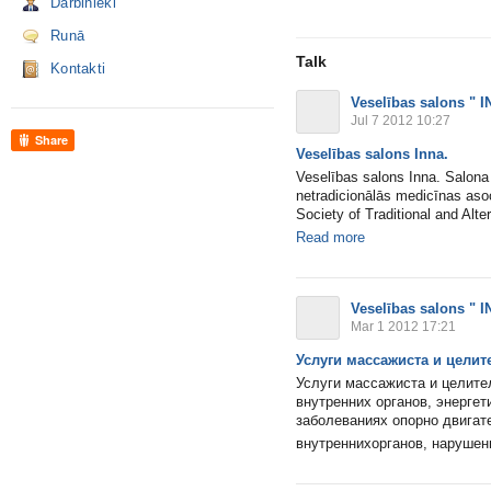
Darbinieki
Runā
Talk
Kontakti
Veselības salons " I
Jul 7 2012 10:27
Share
Veselības salons Inna.
Veselības salons Inna. Salona d
netradicionālās medicīnas asoci
Society of Traditional and Alter
Read more
Veselības salons " I
Mar 1 2012 17:21
Услуги массажиста и целит
Услуги массажиста и целите
внутренних органов, энерге
заболеваниях опорно двигат
внутреннихорганов, нарушен