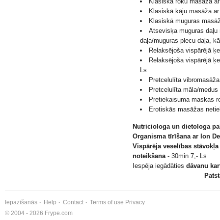
Klasiskā roku masāža ar
Klasiskā kāju masāža ar
Klasiskā muguras masāža
Atsevisķa muguras daļu
daļa/muguras plecu daļa, kā
Relaksējoša vispārējā ķ
Relaksējoša vispārējā ķ
Ls
Pretcelulīta vibromasāža 
Pretcelulīta māla/medus
Pretiekaisuma maskas ro
Erotiskās masāžas netie
Nutriciologa un dietologa p
Organisma tīrīšana ar Ion D
Vispārēja veselības stāvokļ
noteikšana
- 30min 7,- Ls
Iespēja iegādāties
dāvanu kar
Patst
Iepazīšanās
Help
Contact
Terms of use
Privacy
© 2004 - 2026 Frype.com