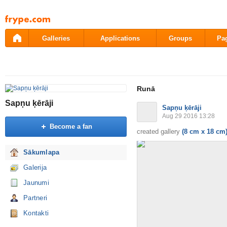
Pāriet
uz
saturu
Galleries
Applications
Groups
Pa
Runā
Sapņu ķērāji
Sapņu ķērāji
Aug 29 2016 13:28
Become a fan
created gallery
(8 cm x 18 cm
Sākumlapa
Galerija
Jaunumi
Partneri
Kontakti