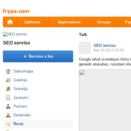
Pāriet
uz
saturu
Galleries
Applications
Groups
Pa
Talk
SEO serviss
SEO serviss
Mar 16 2017 20:20
Become a fan
Google atkal izveidojusi foršu
ģenerēt atskaites, nosūtam kli
Sākumlapa
Galerija
Sekotāji
Jaunumi
Partneri
Darbinieki
Runā