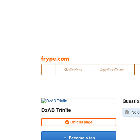
Pāriet
uz
saturu
Galleries
Applications
Questio
DzAB Trīnīte
No q
Official page
Become a fan