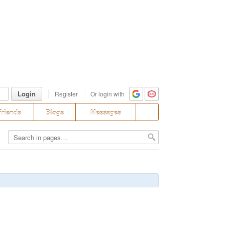
Login
Register
Or login with
Friends
Blogs
Messages