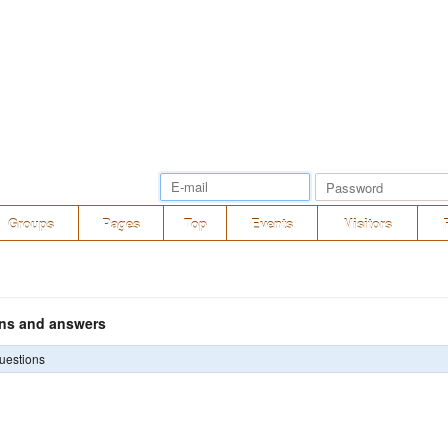
Groups
Pages
Top
Events
Visitors
ns and answers
uestions