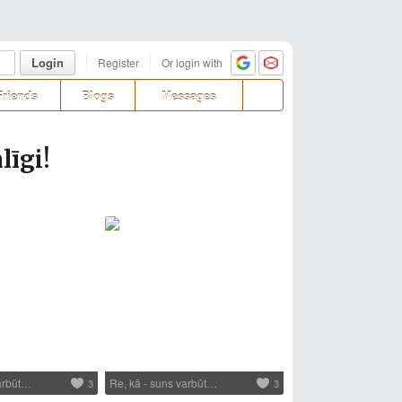
Login
Register
Or login with
Friends
Blogs
Messages
līgi!
varbūt…
Re, kā - suns varbūt…
3
3