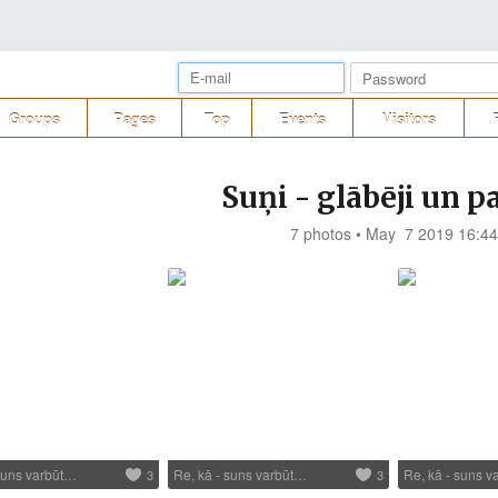
Groups
Pages
Top
Events
Visitors
Suņi - glābēji un pa
7 photos • May 7 2019 16:44
 suns varbūt…
Re, kā - suns varbūt…
Re, kā - suns 
3
3