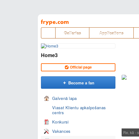
Pāriet
uz
saturu
Galleries
Applications
Home3
Official page
Become a fan
Galvenā lapa
Viasat Klientu apkalpošanas
centrs
Konkursi
Vakances
Re, kā -