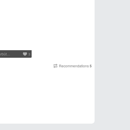
varbūt…
3
Recommendations
5