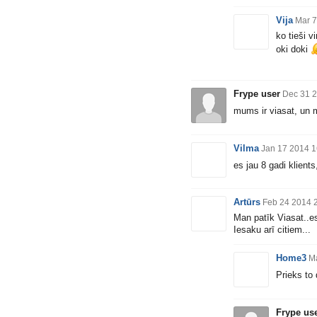
Vija
Mar 7
ko tieši 
oki doki
Frype user
Dec 31 2
mums ir viasat, un 
Vilma
Jan 17 2014 1
es jau 8 gadi klients
Artūrs
Feb 24 2014 
Man patīk Viasat..e
Iesaku arī citiem...
Home3
Ma
Prieks to 
Frype us