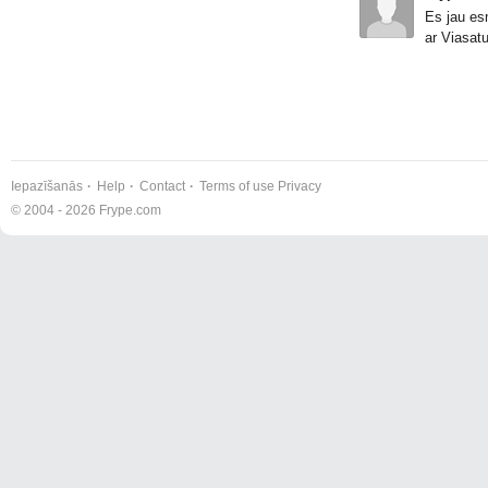
Es jau es
ar Viasat
Iepazīšanās
Help
Contact
Terms of use
Privacy
© 2004 - 2026 Frype.com