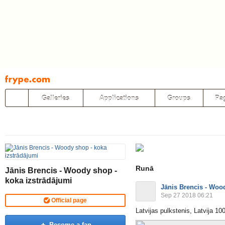
Pāriet
uz
saturu
Galleries
Applications
Groups
Pa
Runā
Jānis Brencis - Woody shop -
koka izstrādājumi
Jānis Brencis - Woo
Sep 27 2018 06:21
Official page
Latvijas pulkstenis, Latvija 100
Become a fan