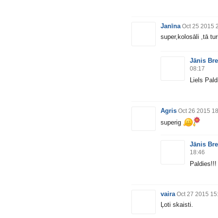
Janīna
Oct 25 2015 
super,kolosāli ,tā tur
Jānis Bre
08:17
Liels Pald
Agris
Oct 26 2015 1
superig
Jānis Bre
18:46
Paldies!!
vaira
Oct 27 2015 15
Ļoti skaisti.