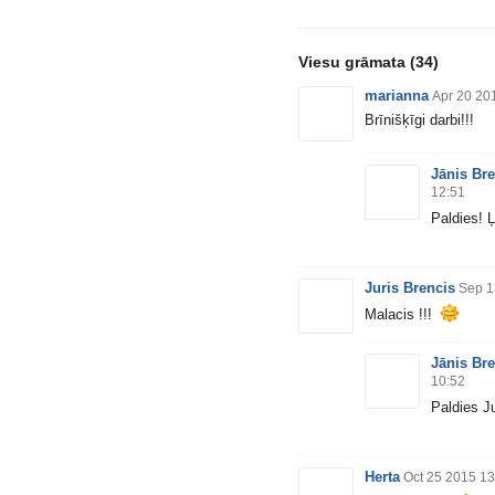
Viesu grāmata
(34)
marianna
Apr 20 20
Brīnišķīgi darbi!!!
Jānis Bre
12:51
Paldies! 
Juris Brencis
Sep 1
Malacis !!!
Jānis Bre
10:52
Paldies Ju
Herta
Oct 25 2015 13