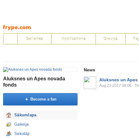
Pāriet
uz
saturu
Galleries
Applications
Groups
Pa
News
Aluksnes un Apes novada
Aluksnes un Apes
fonds
Aug 22 2017 08:06
· Ti
Become a fan
Sākumlapa
Galerija
Sekotāji