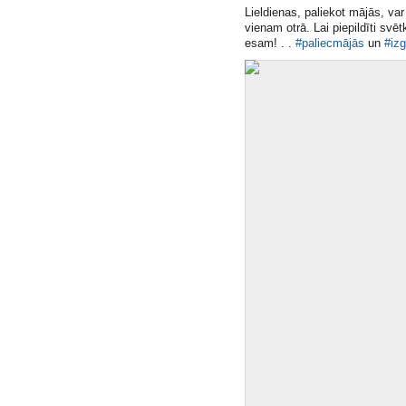
Lieldienas, paliekot mājās, var
vienam otrā. Lai piepildīti svē
esam! . .
#paliecmājās
un
#iz