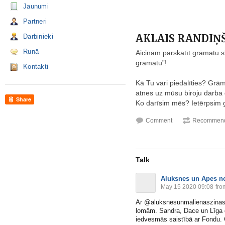
Jaunumi
Partneri
AKLAIS RANDIŅ
Darbinieki
Runā
Aicinām pārskatīt grāmatu sk
grāmatu”!
Kontakti
Kā Tu vari piedalīties? Grām
atnes uz mūsu biroju darba 
Share
Ko darīsim mēs? Ietērpsim
Comment
Recommend
Talk
Aluksnes un Apes n
May 15 2020 09:08
fro
Ar @aluksnesunmalienaszinas 
lomām. Sandra, Dace un Līga 
iedvesmās saistībā ar Fondu. G