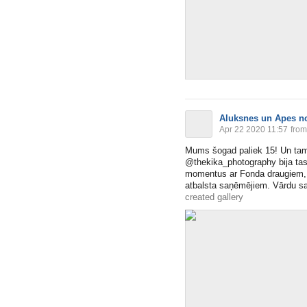
Aluksnes un Apes n
Apr 22 2020 11:57
from
Mums šogad paliek 15! Un tam p
@thekika_photography bija tas 
momentus ar Fonda draugiem, at
atbalsta saņēmējiem. Vārdu sak
created gallery