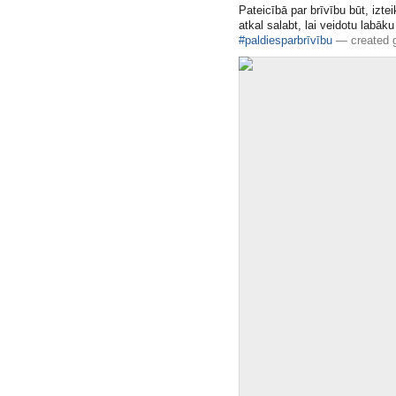
Pateicībā par brīvību būt, iztei
atkal salabt, lai veidotu labāk
#paldiesparbrīvību
—
created g