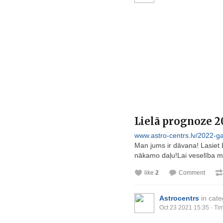
Lielā prognoze 202
www.astro-centrs.lv/2022-gad
Man jums ir dāvana! Lasiet L
nākamo daļu!Lai veselība m
like
2
Comment
Astrocentrs
in cat
Oct 23 2021 15:35
· Tim