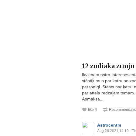
12 zodiaka zīmju 
Ikvienam astro-interesesent
stāstījumus par katru no zod
personīgi. Stāsts par katru 
par attēlā redzajām tēmām.
Apmaksa...
like
4
Recommendati
Astrocentrs
Aug 26 2021 14:10
· Ti