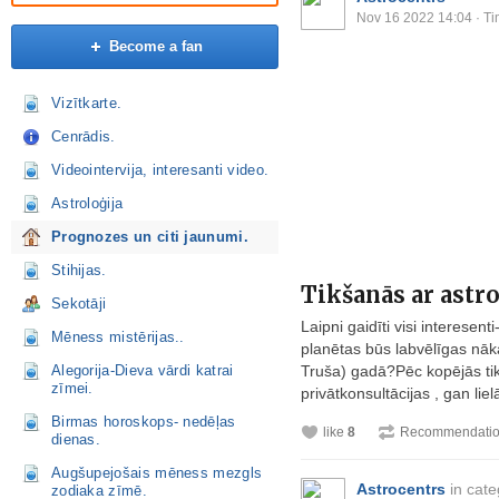
Nov 16 2022 14:04
· Ti
Become a fan
Vizītkarte.
Cenrādis.
Videointervija, interesanti video.
Astroloģija
Prognozes un citi jaunumi.
Stihijas.
Tikšanās ar astr
Sekotāji
Laipni gaidīti visi interesen
Mēness mistērijas..
planētas būs labvēlīgas nā
Alegorija-Dieva vārdi katrai
Truša) gadā?Pēc kopējās ti
zīmei.
privātkonsultācijas , gan lie
Birmas horoskops- nedēļas
like
8
Recommendati
dienas.
Augšupejošais mēness mezgls
Astrocentrs
in cat
zodiaka zīmē.