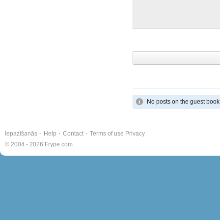
No posts on the guest book
Iepazīšanās
Help
Contact
Terms of use
Privacy
© 2004 - 2026 Frype.com