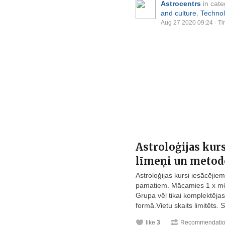
Astrocentrs
in cat
and culture
,
Technol
Aug 27 2020 09:24
· Ti
Astroloģijas kur
līmeņi un metod
Astroloģijas kursi iesācēji
pamatiem. Mācamies 1 x mēn
Grupa vēl tikai komplektēja
formā.Vietu skaits limitēts. 
like
3
Recommendati