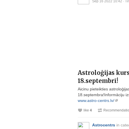
Sep 16 2022 10:42
· Ti
Astroloģijas kur
18.septembrī!
Aicinu pieteikties astroloģij
18.septembra!Informāciju iz
www.astro-centrs.lv/
like
4
Recommendati
Astrocentrs
in cat