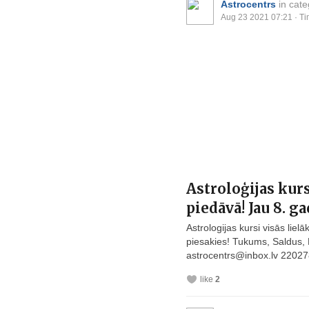
Astrocentrs
in cat
Aug 23 2021 07:21
· Ti
Astroloģijas kur
piedāvā! Jau 8. 
Astrologijas kursi visās liel
piesakies! Tukums, Saldus, L
astrocentrs@
inbox.lv
22027
like
2