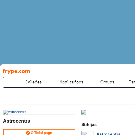
Pāriet
uz
saturu
Galleries
Applications
Groups
Pa
Astrocentrs
Stihijas
Official page
Astrocentrs