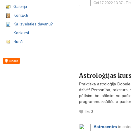
Oct 17 2022 13:37
· Tim
Galerija
Kontakti
Kā izvēlēties dāvanu?
Konkursi
Runā
Share
Astroloģijas kurs
Praktiskā astroloģija Dobelē 
dzīvē! Personība, raksturs, s
pētīsim, bet sāksim no paši
programmuizsūtīšu e-pastos!
like
2
Astrocentrs
in cat