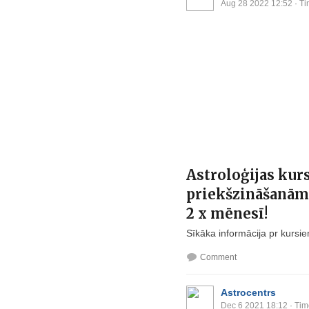
Aug 28 2022 12:52
· Ti
Astroloģijas kurs
priekšzināšanām
2 x mēnesī!
Sīkāka informācija pr kursi
Comment
Astrocentrs
Dec 6 2021 18:12
· Tim