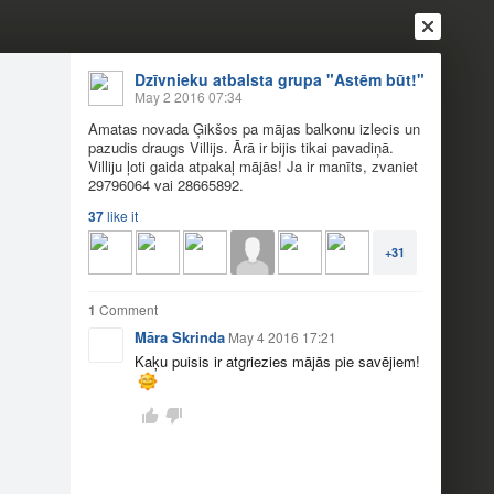
Dzīvnieku atbalsta grupa "Astēm būt!"
May 2 2016 07:34
Amatas novada Ģikšos pa mājas balkonu izlecis un
pazudis draugs Villijs. Ārā ir bijis tikai pavadiņā.
Villiju ļoti gaida atpakaļ mājās! Ja ir manīts, zvaniet
29796064 vai 28665892.
37
like it
Login
Register
Or login with
+31
Friends
Blogs
Messages
1
Comment
Māra Skrinda
May 4 2016 17:21
RASTS!
Kaķu puisis ir atgriezies mājās pie savējiem!
is tikai pavadiņā. Villiju ļoti gaida atpakaļ mājās!