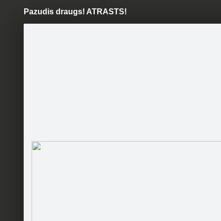
Pazudis draugs! ATRASTS!
Pāriet
uz
saturu
Galleries
Applications
Dzīvnieku atbalsta grupa
"Astēm būt!"
Amatas no
Official page
Ja ir ma
Become a fan