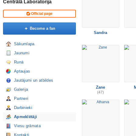
Centrālā Laboratorija
Official page
Become a fan
Sandra
Sākumlapa
Jaunumi
Runā
Aptaujas
Jautājumi un atbildes
Zane
M
Galerija
(47)
Partneri
Darbinieki
Apmeklētāji
Viesu grāmata
Kontakti