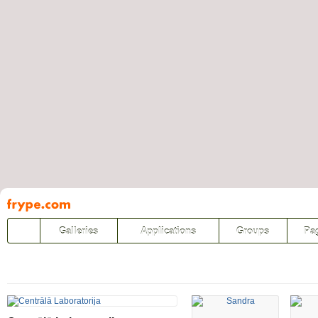
Pāriet
uz
saturu
Galleries
Applications
Groups
Pa