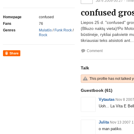
Jul 6 2009 00:27
· Time
confused gros
Homepage
confused
Liepos 25 d. "confused" gros
Fans
76
(Bliuzo naktų vieta)!Po Moto
Genres
Mulatós
/
Funk Rock
/
būstinėje, rykliai pakvietė
Rock
tikriausiai teks atsistoti ant...
Comment
Share
Talk
This profile has not talked y
Guestbook
(61)
Vytautas
Nov 8 2007
Uoh... La Vita E Bel
Julita
Nov 13 2007 1
o man patiko.