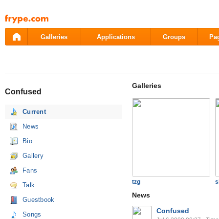
Pāriet
uz
saturu
Galleries
Applications
Groups
Pa
Galleries
Confused
Current
News
Bio
Gallery
Fans
tzg
s
Talk
News
Guestbook
Confused
Songs