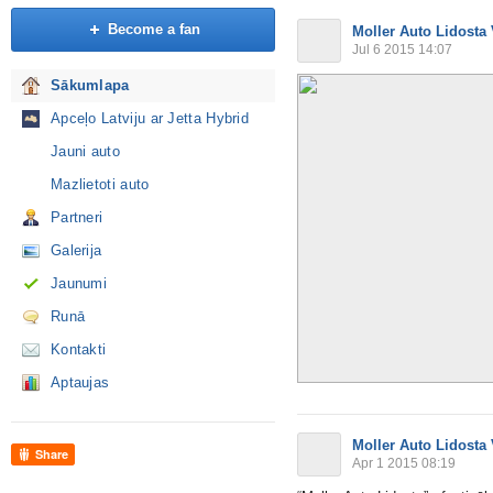
Become a fan
Moller Auto Lidosta
Jul 6 2015 14:07
Sākumlapa
Apceļo Latviju ar Jetta Hybrid
Jauni auto
Mazlietoti auto
Partneri
Galerija
Jaunumi
Runā
Kontakti
Aptaujas
Moller Auto Lidosta
Share
Apr 1 2015 08:19