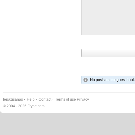
No posts on the guest book
Iepazīšanās
Help
Contact
Terms of use
Privacy
© 2004 - 2026 Frype.com