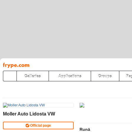
Pāriet
uz
saturu
Galleries
Applications
Groups
Pa
Moller Auto Lidosta VW
Official page
Runā