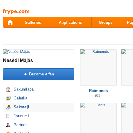
Pāriet
uz
saturu
Galleries
Applications
Groups
Pa
Nesēdi Mājās
Become a fan
Sākumlapa
Raimonds
(61)
Galerija
Sekotāji
Jaunumi
Partneri