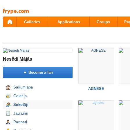
Pāriet
uz
saturu
Galleries
Applications
Groups
Pa
Nesēdi Mājās
Become a fan
Sākumlapa
AGNESE
Galerija
Sekotāji
Jaunumi
Partneri