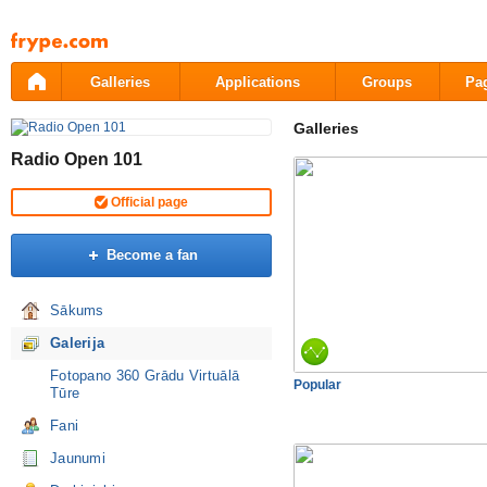
Pāriet
uz
saturu
Galleries
Applications
Groups
Pa
Galleries
Radio Open 101
Official page
Become a fan
Sākums
Galerija
Fotopano 360 Grādu Virtuālā
Popular
Tūre
Fani
Jaunumi