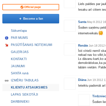
Liels paldies par j
Official page
Iesaku arī citiem ie
Become a fan
Santa
May 8 2012 16
Šodien saņēmu peldk
Sākumlapa
internetveikalu
PAR MUMS
PASŪTĪŠANAS NOTEIKUMI
Renāte
Jun 18 2012 
Īsti vīrieši nemīl sk
GALERIJAS
nekad nav ko vilkt,l
Ls dāvanu karti,ko ar
KONTAKTI
demokrātiskas,ka pat
JAUNUMI
labām vietām. Paldie
SANTA runā
Diāna
Jun 19 2012 1
IZMĒRU TABULAS
Ieteiktu padomāt ar
KLIENTU ATSAUKSMES
LAPAS SEKOTĀJI
Tirdzniec
DARBINIEKI
Šodien li