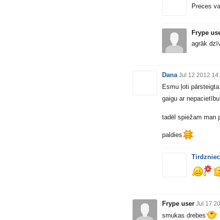
Preces va
Frype us
agrāk dzī
Dana
Jul 12 2012 14
Esmu ļoti pārsteigt
gaigu ar nepacietīb
tadēl spiežam man pa
paldies
Tirdzniec
Frype user
Jul 17 2
smukas drebes