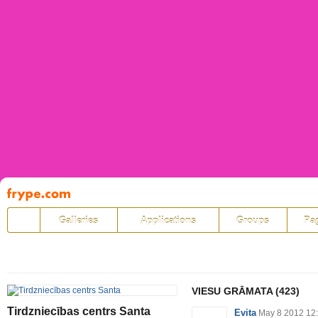
Pāriet
uz
saturu
Galleries
Applications
Groups
Pa
VIESU GRĀMATA
(423)
Tirdzniecības centrs Santa
Evita
May 8 2012 12