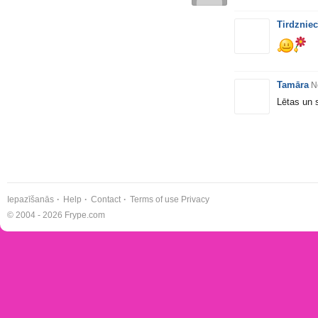
Tirdzniec
Tamāra
N
Lētas un 
Iepazīšanās
Help
Contact
Terms of use
Privacy
© 2004 - 2026 Frype.com