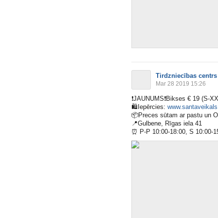
Tirdzniecības centrs
Mar 28 2019 15:26
❗️
JAUNUMS
❗️
Bikses € 19 (S-XX
🛍
Iepērcies:
www.santaveikals.
📦
Preces sūtam ar pastu un 
📍
Gulbene, Rīgas iela 41
⏰
P-P 10:00-18:00, S 10:00-1