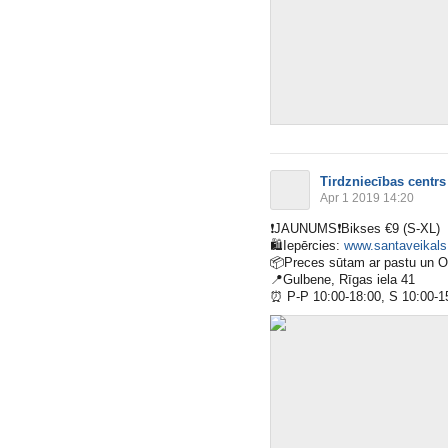
Tirdzniecības centrs
Apr 1 2019 14:20
❗️
JAUNUMS
❗️
Bikses €9 (S-XL)
🛍
Iepērcies:
www.santaveikals.
📦
Preces sūtam ar pastu un 
📍
Gulbene, Rīgas iela 41
⏰
P-P 10:00-18:00, S 10:00-1