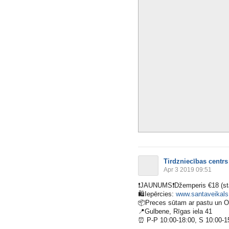
Tirdzniecības centrs
Apr 3 2019 09:51
❗️
JAUNUMS
❗️
Džemperis €18 (st
🛍
Iepērcies:
www.santaveikals.
📦
Preces sūtam ar pastu un 
📍
Gulbene, Rīgas iela 41
⏰
P-P 10:00-18:00, S 10:00-1