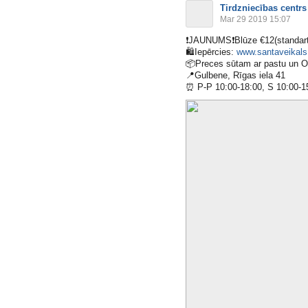
Tirdzniecības centrs
Mar 29 2019 15:07
❗️
JAUNUMS
❗️
Blūze €12(standar
🛍
Iepērcies:
www.santaveikals.
📦
Preces sūtam ar pastu un 
📍
Gulbene, Rīgas iela 41
⏰
P-P 10:00-18:00, S 10:00-1