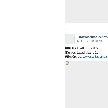
Tirdzniecības centrs
Mar 29 2019 10:50
🛍
🛍
🛍
ATLAIDES -50%
❗️
Kurpes tagad tikai € 10
❗️
🛍
Iepērcies:
www.santaveikals.