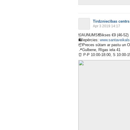
Tirdzniecības centrs
Apr 3 2019 14:17
❗️
JAUNUMS
❗️
Bikses €9 (46-52)
🛍
Iepērcies:
www.santaveikals.
📦
Preces sūtam ar pastu un 
📍
Gulbene, Rīgas iela 41
⏰
P-P 10:00-18:00, S 10:00-1