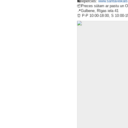
🛍
Iepērcies:
www.santaveikals.
📦
Preces sūtam ar pastu un 
📍
Gulbene, Rīgas iela 41
⏰
P-P 10:00-18:00, S 10:00-1