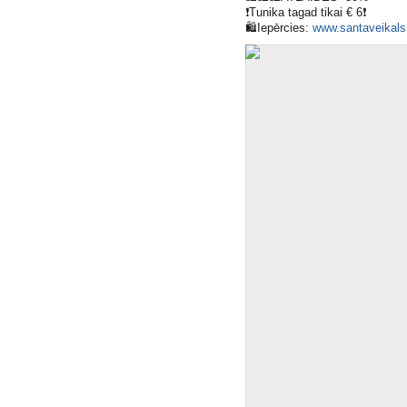
❗️
Tunika tagad tikai € 6
❗️
🛍
Iepērcies:
www.santaveikals.