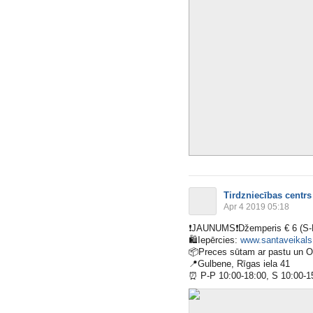
Tirdzniecības centrs
Apr 4 2019 05:18
❗️
JAUNUMS
❗️
Džemperis € 6 (S-
🛍
Iepērcies:
www.santaveikals.
📦
Preces sūtam ar pastu un 
📍
Gulbene, Rīgas iela 41
⏰
P-P 10:00-18:00, S 10:00-1