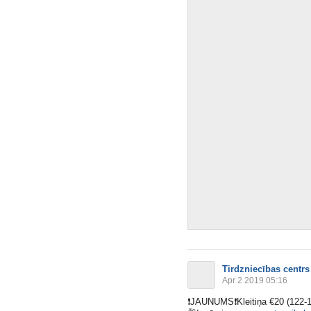
Tirdzniecības centrs
Apr 2 2019 05:16
❗️
JAUNUMS
❗️
Kleitiņa €20 (122