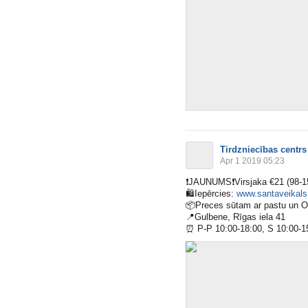
Tirdzniecības centrs
Apr 1 2019 05:23
❗️
JAUNUMS
❗️
Virsjaka €21 (98-1
🛍
Iepērcies:
www.santaveikals.
📦
Preces sūtam ar pastu un 
📍
Gulbene, Rīgas iela 41
⏰
P-P 10:00-18:00, S 10:00-1