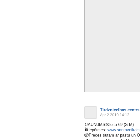
Tirdzniecības centrs
Apr 2 2019 14:12
❗️
JAUNUMS
❗️
Kleita €9 (S-M)
🛍
Iepērcies:
www.santaveikals.
📦
Preces sūtam ar pastu un 