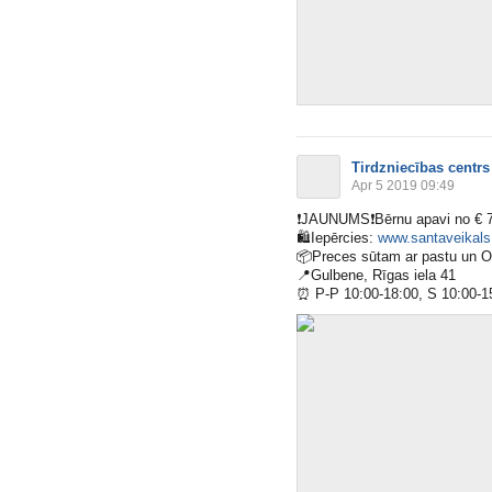
Tirdzniecības centrs
Apr 5 2019 09:49
❗️
JAUNUMS
❗️
Bērnu apavi no € 
🛍
Iepērcies:
www.santaveikals.
📦
Preces sūtam ar pastu un 
📍
Gulbene, Rīgas iela 41
⏰
P-P 10:00-18:00, S 10:00-1