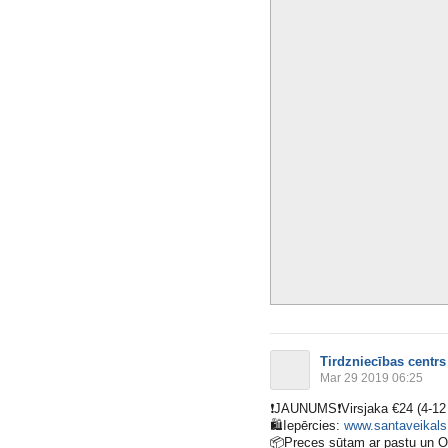
Tirdzniecības centrs
Mar 29 2019 06:25
❗️
JAUNUMS
❗️
Virsjaka €24 (4-12
🛍
Iepērcies:
www.santaveikals.
📦
Preces sūtam ar pastu un 