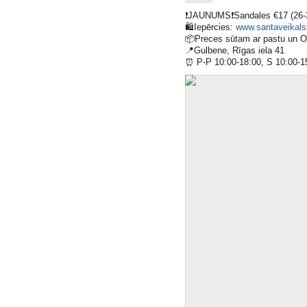
❗️
JAUNUMS
❗️
Sandales €17 (26-
🛍
Iepērcies:
www.santaveikals.
📦
Preces sūtam ar pastu un 
📍
Gulbene, Rīgas iela 41
⏰
P-P 10:00-18:00, S 10:00-1