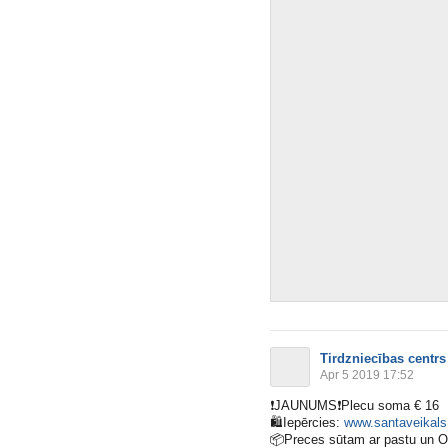
Tirdzniecības centrs
Apr 5 2019 17:52
❗️
JAUNUMS
❗️
Plecu soma € 16
🛍
Iepērcies:
www.santaveikals.
📦
Preces sūtam ar pastu un 