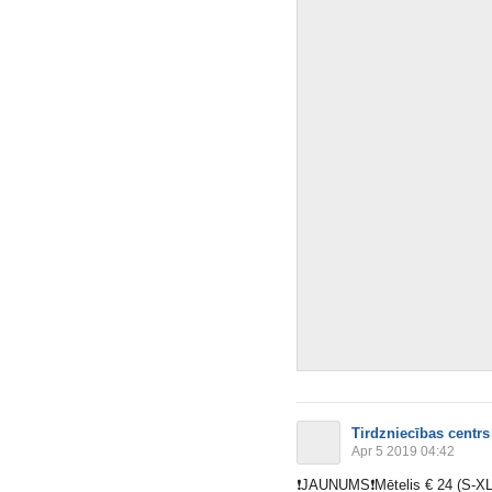
Tirdzniecības centrs
Apr 5 2019 04:42
❗️
JAUNUMS
❗️
Mētelis € 24 (S-XL