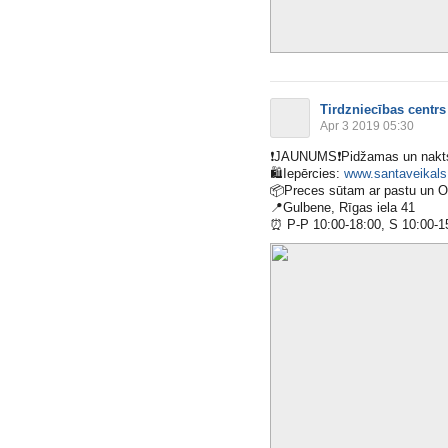
Tirdzniecības centrs
Apr 3 2019 05:30
❗️
JAUNUMS
❗️
Pidžamas un nakts
🛍
Iepērcies:
www.santaveikals.
📦
Preces sūtam ar pastu un 
📍
Gulbene, Rīgas iela 41
⏰
P-P 10:00-18:00, S 10:00-1