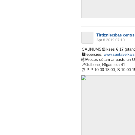
Tirdzniecības centrs
Apr 8 2019 07:10
❗️
JAUNUMS
❗️
Bikses € 17 (stand
🛍
Iepērcies:
www.santaveikals.
📦
Preces sūtam ar pastu un 
📍
Gulbene, Rīgas iela 41
⏰
P-P 10:00-18:00, S 10:00-1