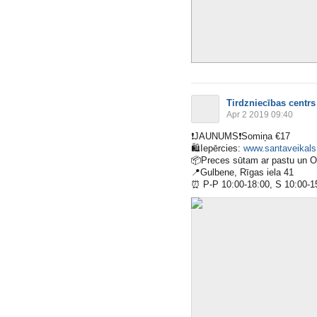
Tirdzniecības centrs
Apr 2 2019 09:40
❗️
JAUNUMS
❗️
Somiņa €17
🛍
Iepērcies:
www.santaveikals.
📦
Preces sūtam ar pastu un 
📍
Gulbene, Rīgas iela 41
⏰
P-P 10:00-18:00, S 10:00-1