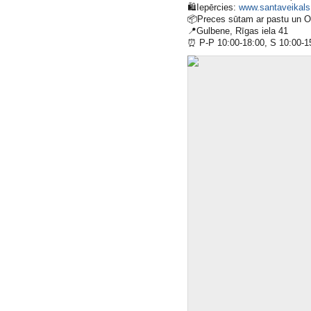
🛍
Iepērcies:
www.santaveikals.
📦
Preces sūtam ar pastu un 
📍
Gulbene, Rīgas iela 41
⏰
P-P 10:00-18:00, S 10:00-1