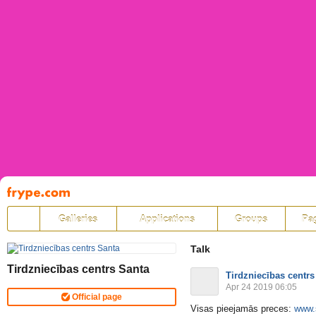
Pāriet
uz
saturu
Galleries
Applications
Groups
Pa
Talk
Tirdzniecības centrs Santa
Tirdzniecības centrs
Apr 24 2019 06:05
Official page
Visas pieejamās preces:
www.s