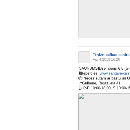
Tirdzniecības centrs
Apr 4 2019 16:26
❗️
JAUNUMS
❗️
Džemperis € 6 (S-
🛍
Iepērcies:
www.santaveikals.
📦
Preces sūtam ar pastu un 
📍
Gulbene, Rīgas iela 41
⏰
P-P 10:00-18:00, S 10:00-1