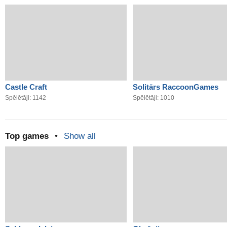
Castle Craft
Solitārs RaccoonGames
Spēlētāji: 1142
Spēlētāji: 1010
Top games
•
Show all