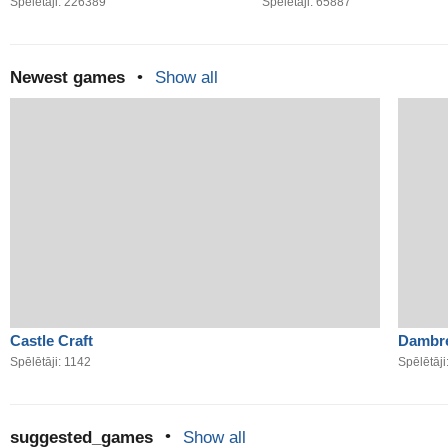
Spēlētāji: 226389
Spēlētāji: 65887
Newest games
•
Show all
Castle Craft
Dambr
Spēlētāji: 1142
Spēlētāj
suggested_games
•
Show all