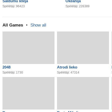
Saldumu Ieleja
Okeānija
Spēlētāji: 96423
Spēlētāji: 226389
All Games
•
Show all
2048
Atrodi lieko
Spēlētāji: 1730
Spēlētāji: 47314