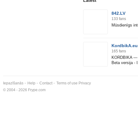
Latest
842.LV
133
fans
Mūsdienīgs int
KordbikA.e
165
fans
KORDBIKA — Ep
Beta versija - 
Iepazīšanās
Help
Contact
Terms of use
Privacy
© 2004 - 2026 Frype.com