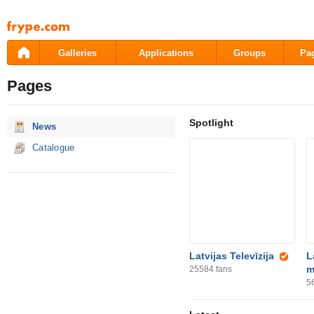
Pāriet
uz
saturu
Galleries
Applications
Groups
Pa
Pages
Spotlight
News
Catalogue
Latvijas Televīzija
L
m
25584
fans
5