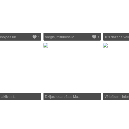
aunojošs un…
Viegls, mitrinošs lo…
Trīs dažāda ve
1
1
i aktīvas f…
Dziļas iedarbības Ma…
Vīriešiem - int