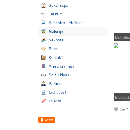
Sākumlapa
Jaunumi
Receptes, ieteikumi
Galerija
Dziļi atj
Sekotāji
Runā
Kontakti
Viesu grāmata
Saišu bloks
Partneri
Ieskaties!
Bioloģisk
Events
like
7
Share