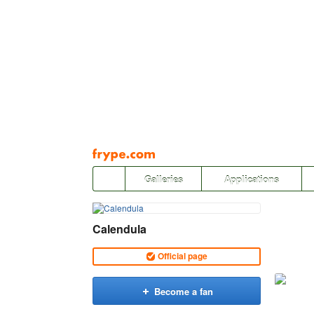
Pāriet
uz
saturu
Galleries
Applications
Calendula
Official page
Become a fan