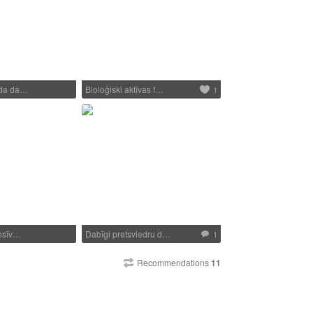
ida da…
Bioloģiski aktīvas f…
1
ensīv…
Dabīgi pretsviedru d…
1
Recommendations
11