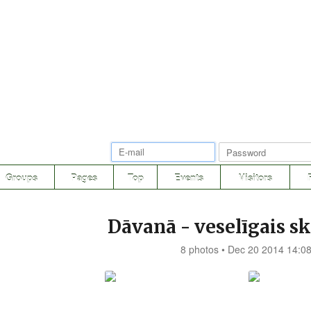
Groups
Pages
Top
Events
Visitors
Dāvanā - veselīgais s
8 photos • Dec 20 2014 14:0