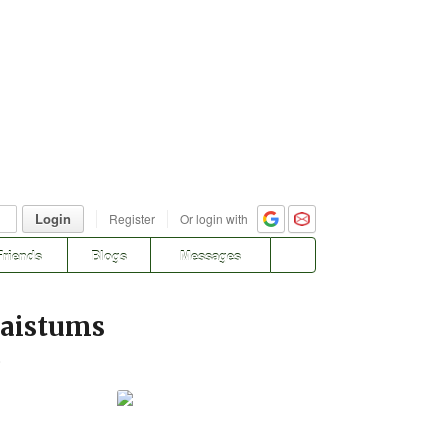
Login
Register
Or login with
Friends
Blogs
Messages
kaistums
8