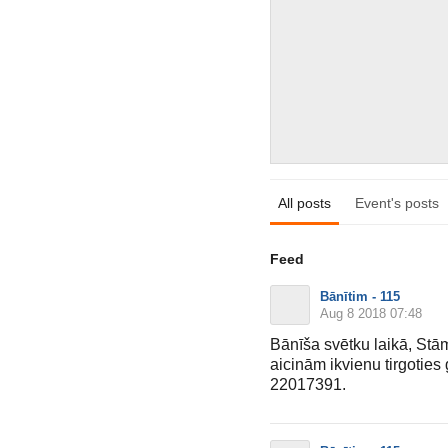
All posts
Event's posts
Feed
Bānītim - 115
Aug 8 2018 07:48
Bānīša svētku laikā, Stām
aicinām ikvienu tirgoties 
22017391.