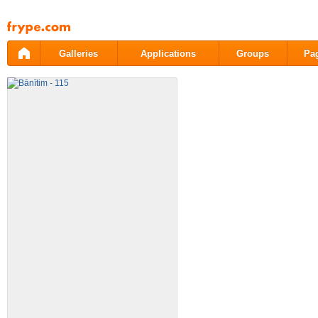
Pāriet
uz
saturu
Galleries
Applications
Groups
Pa