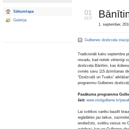
Bānīti
01
Sākumlapa
SEP
Galerija
1. september, 20
Gulbenes dzelzceļa stacij
Tradicionāli katru septembra 
novadu, kad notiek vērienīgi s
dzelzceļa Bānītim, kas ikdien
svinēs savu 115.dzimšanas dien
“Dzelzceļš un Tvaiks” atklāšan
programmu Gulbenes dzelzceļa 
Pasākuma programma Gulbe
šeit:
www.visitgulbene.lv/pasa
Lai svētkos varētu baudīt brau
iegādāties jau laikus, sazinoti
ierobežots, svētku viesus no
autobusi, kas no Gulbenes dzel