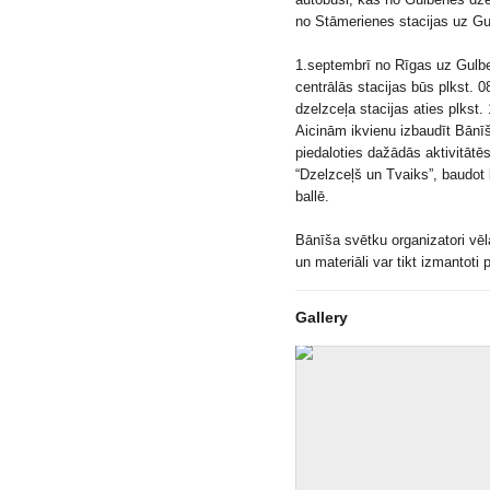
no Stāmerienes stacijas uz Gul
1.septembrī no Rīgas uz Gulben
centrālās stacijas būs plkst. 
dzelzceļa stacijas aties plkst.
Aicinām ikvienu izbaudīt Bān
piedaloties dažādās aktivitātēs
“Dzelzceļš un Tvaiks”, baudot 
ballē.
Bānīša svētku organizatori vēl
un materiāli var tikt izmantoti
Gallery