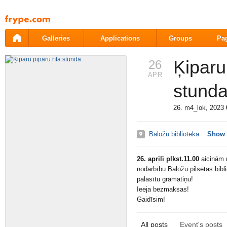
Pāriet
uz
saturu
Galleries
Applications
Groups
Pa
Ķiparu
26
APR
stund
26. m4_lok, 2023
Baložu bibliotēka
Show
26. aprīlī plkst.11.00
aicinām 
nodarbību Baložu pilsētas bibli
palasītu grāmatiņu!
Ieeja bezmaksas!
Gaidīsim!
All posts
Event's posts