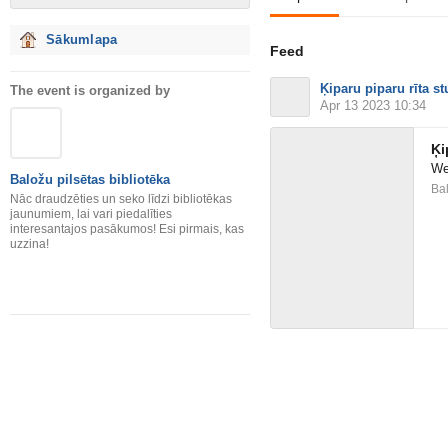
Sākumlapa
Feed
Ķiparu piparu rīta s
The event is organized by
Apr 13 2023 10:34
Ķi
We
Baložu pilsētas bibliotēka
Bal
Nāc draudzēties un seko līdzi bibliotēkas
jaunumiem, lai vari piedalīties
interesantajos pasākumos! Esi pirmais, kas
uzzina!