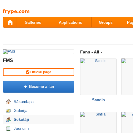
Pāriet
uz
saturu
Galleries
Applications
Groups
Pa
Fans -
All
FMS
Official page
Become a fan
Sandis
Sākumlapa
Galerija
Sekotāji
Jaunumi