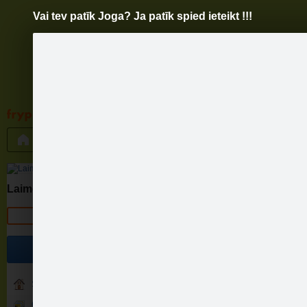
Vai tev patīk Joga? Ja patīk spied ieteikt !!!
Pāriet
uz
saturu
Galleries
Applications
Groups
Pa
Vai
Laimes brīdis
Official page
Atbildi raksti komentāros un 
Become a fan
Sākums
Galerija