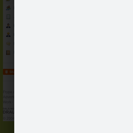
Fani
Jaunumi
Partneri
Atbildi raksti komen…
Darbinieki
Runā
like
1
Comments
(2)
Kontakti
Oskars
Feb 1 2014 1
patik gan
Share
Dace
Feb 5 2014 20:
nu tā...
Frype.com services
Help
Contact
Advertising
Work
More
© 2004 - 2026 Frype.com