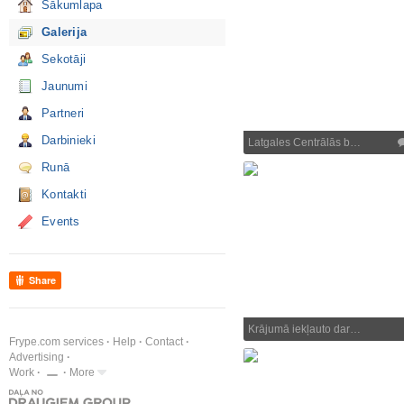
Sākumlapa
Galerija
Sekotāji
Jaunumi
Partneri
Darbinieki
Latgales Centrālās b…
Runā
Kontakti
Events
Share
Krājumā iekļauto dar…
Frype.com services
Help
Contact
Advertising
Work
More