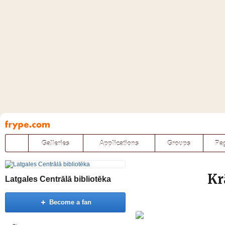
Pāriet
uz
saturu
Galleries
Applications
Groups
Pa
Kr
Latgales Centrālā bibliotēka
Become a fan