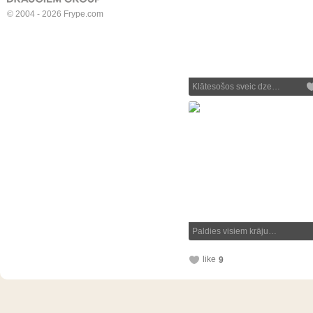
© 2004 - 2026 Frype.com
Klātesošos sveic dze…
Paldies visiem krāju…
like
9