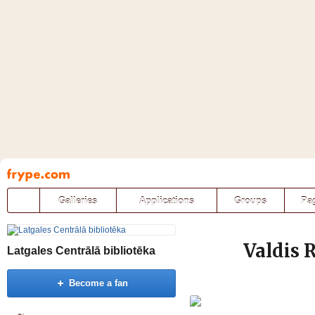
Pāriet
uz
saturu
Galleries
Applications
Groups
Pa
Valdis 
Latgales Centrālā bibliotēka
Become a fan