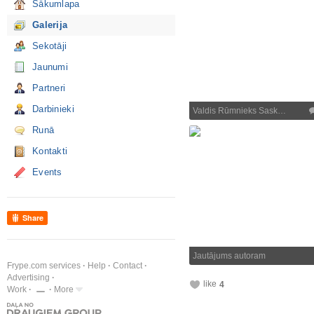
Sākumlapa
Galerija
Sekotāji
Jaunumi
Partneri
Darbinieki
Valdis Rūmnieks Sask…
Runā
Kontakti
Events
Share
Jautājums autoram
Frype.com services
Help
Contact
Advertising
like
4
Work
More