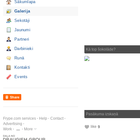
Sākumlapa
Galerija
Sekotāji
Jaunumi
Partneri
Darbinieki
Kā top šokolāde?
Runā
Kontakti
Events
Share
Pasākuma izskaņā
Frype.com services
Help
Contact
Advertising
like
9
Work
More