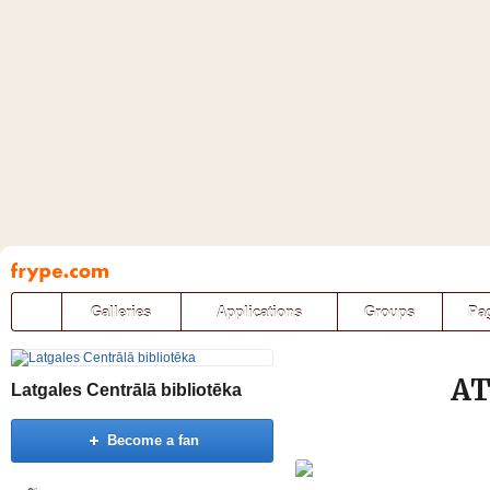
Pāriet
uz
saturu
Galleries
Applications
Groups
Pa
AT
Latgales Centrālā bibliotēka
Become a fan