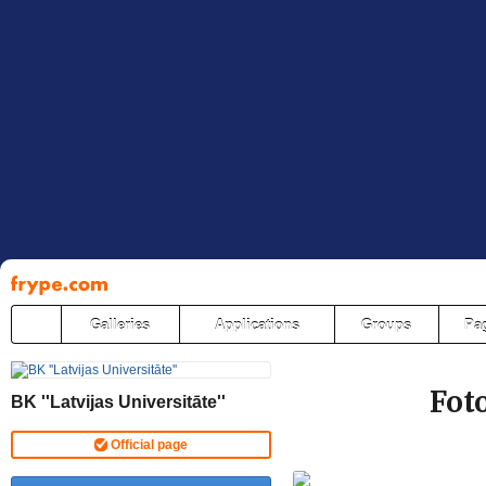
Pāriet
uz
saturu
Galleries
Applications
Groups
Pa
Foto
BK ''Latvijas Universitāte''
Official page