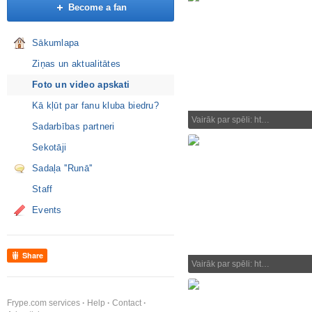
Become a fan
Sākumlapa
Ziņas un aktualitātes
Foto un video apskati
Kā kļūt par fanu kluba biedru?
Vairāk par spēli: ht…
Sadarbības partneri
Sekotāji
Sadaļa ''Runā''
Staff
Events
Share
Vairāk par spēli: ht…
Frype.com services
Help
Contact